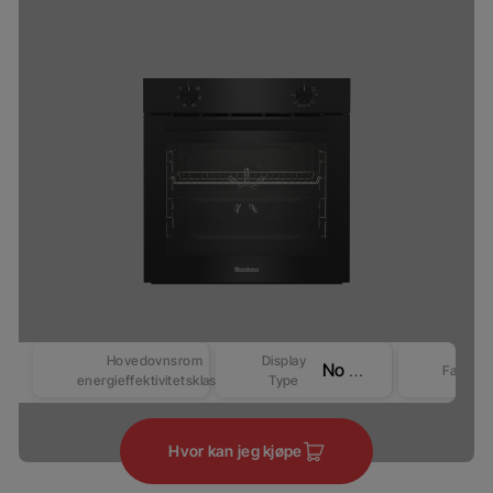
Hovedovnsrom
Display
No Display
Farge
energieffektivitetsklasse
Type
Hvor kan jeg kjøpe