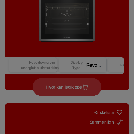
Hovedovnsrom
Display
Revo Good+ Display (Beast) – Competitive-2
Farge
energieffektivitetsklasse
Type
Hvor kan jeg kjøpe
Ønskeliste
Sammenlign