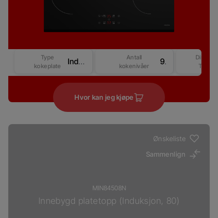
Type
Antall
Display
Induksjon
9
kokeplate
kokenivåer
Type
Hvor kan jeg kjøpe
Ønskeliste
Sammenlign
MIN84508N
Innebygd platetopp (Induksjon, 80)