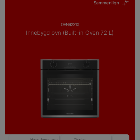
Sammenlign
OEN9221X
Innebygd ovn (Built-in Oven 72 L)
Hovedovnsrom
Display