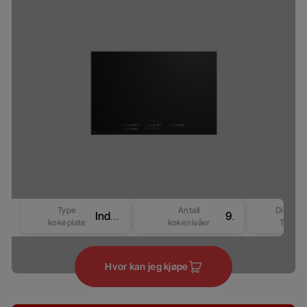
Type
Antall
Display
Induksjon
9
kokeplate
kokenivåer
Type
Hvor kan jeg kjøpe