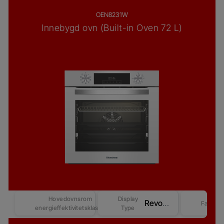
OEN8231W
Innebygd ovn (Built-in Oven 72 L)
Hovedovnsrom
Display
Revo Good+ Display (Beast)
Farge
energieffektivitetsklasse
Type