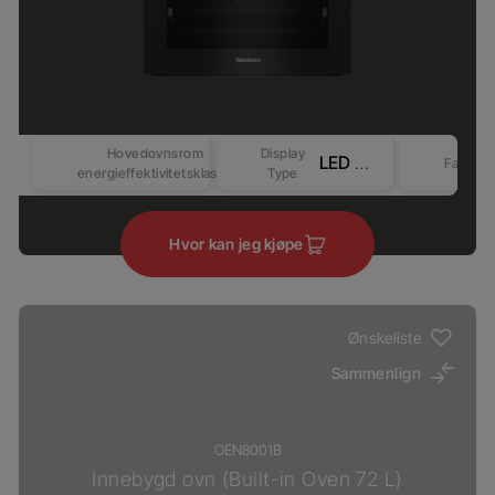
Hovedovnsrom
Display
LED Display - Touch control (Revo-Better)
Farge
energieffektivitetsklasse
Type
Hvor kan jeg kjøpe
Ønskeliste
Sammenlign
OEN8001B
Innebygd ovn (Built-in Oven 72 L)