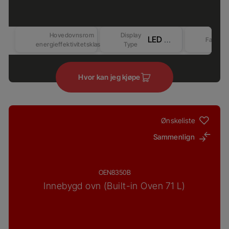
Hovedovnsrom
Display
LED Display - Touch&Knob control (Beyond-Better) – Competitive-2
Farge
energieffektivitetsklasse
Type
Hvor kan jeg kjøpe
Ønskeliste
Sammenlign
OEN8350B
Innebygd ovn (Built-in Oven 71 L)