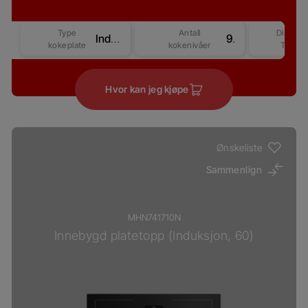
Type
Antall
Display
Induksjon
9
kokeplate
kokenivåer
Type
Hvor kan jeg kjøpe
Ønskeliste
Sammenlign
MHN741710N
Innebygd platetopp (Induksjon, 60)