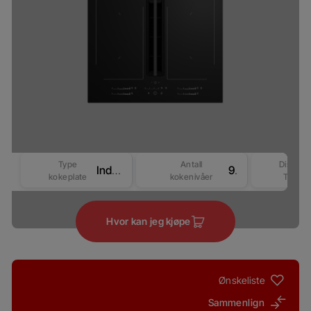
Type
Antall
Display
Induksjon
9
kokeplate
kokenivåer
Type
Hvor kan jeg kjøpe
Ønskeliste
Sammenlign