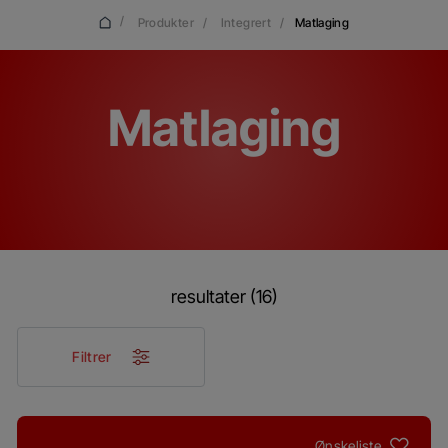
/
Produkter
/
Integrert
/
Matlaging
Matlaging
resultater (16)
Filtrer
Ønskeliste