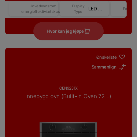
Hovedovnsrom
Display
LED Display - Touch&Knob Control Prologue-Beyond DAC Better– Competitive-2
Farge
energieffektivitetsklasse
Type
Hvor kan jeg kjøpe
Ønskeliste
Sammenlign
OEN9231X
Innebygd ovn (Built-in Oven 72 L)