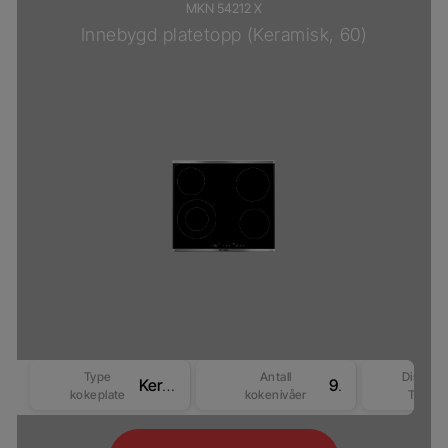
MKN 54212 X
Innebygd platetopp (Keramisk, 60)
Type
Antall
Display
Keramisk
9
kokeplate
kokenivåer
Type