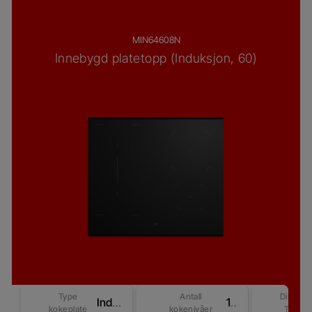
MIN64608N
Innebygd platetopp (Induksjon, 60)
Type
Antall
Display
Induksjon
15
kokeplate
kokenivåer
Type