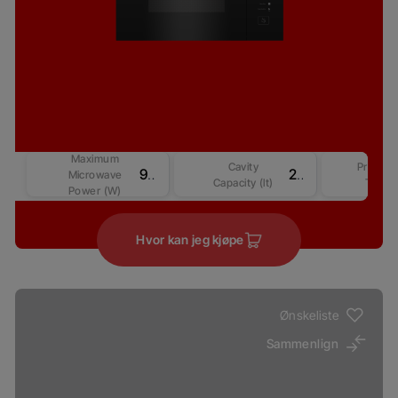
Maximum
Cavity
Product
900 W
25
Microwave
Capacity (lt)
Type
Power (W)
Hvor kan jeg kjøpe
Ønskeliste
Sammenlign