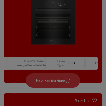
Hovedovnsrom
Display
LED Display - Touch control (Revo-Better) – Competitive-2
Farge
energieffektivitetsklasse
Type
Hvor kan jeg kjøpe
Ønskeliste