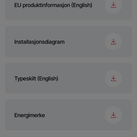
emballas
EU produktinformasjon (English)
Bruttovekt med
30.6 kg
emballasje
Installasjonsdiagram
Nisjemål (HxWxD)
hX560X490
(mm)
Typeskilt (English)
Energimerke