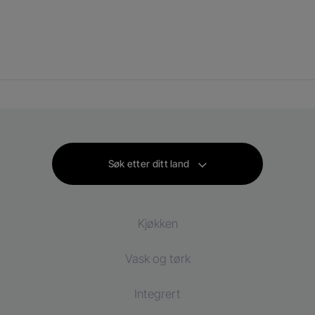
Søk etter ditt land
Kjøkken
Vask og tørk
Kjøl og frys
Integrert
Kjøleskap
Vaskemaskin