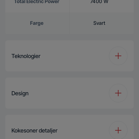
Total Electric Power
7400 W
Farge
Svart
Teknologier
Type kokeplate
Induksjon
Design
FlexiCook+
Induction Hob
Extractor
Type platetopp
Glass
Kokesoner detaljer
FlexiZone
Ja