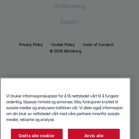
Kombi vask-tørk
Om Blomberg
Fryser
Tørketrommel
Kjøl og frys
Kombiskap
Support
Integrert kjøleskap
Integrert kjøleskap
Integrert fryser
Integrert fryser
Privacy Policy
Cookie Policy
Code of Conduct
Integrert kombiskap
© 2026 Blomberg
Integrert kombiskap
Matlaging
Matlaging
Integrert ovn
Frittstående komfyr
Integrert mikrobølgeovn
Vi bruker informasjonskapsler for å få nettstedet vårt til å fungere
Integrert ovn
ordentlig, tilpasse innhold og annonser, tilby funksjoner knyttet til
Platetopp
Our parent company, Beko has 55,000 employees throughout the world
sosiale medier og analysere trafikken vår. Vi deler også informasjon
with its global operations through its subsidiaries in 57 countries and 45
Integrert mikrobølgeovn
om din bruk av nettstedet vårt med våre partnere innenfor sosiale
production facilities in 13 countries
(i.e. Türkiye, UK, Italy, Romania, Slovakia, Poland, South Africa, Russia,
Oppvask
medier, reklame og analyse.
Pakistan, India, Bangladesh, Thailand and China).
Integrert platetopp
Integrert oppvaskmaskin
Beko became the largest white goods company in Europe with its market
Godta alle cookier
Avvis alle
Oppvask