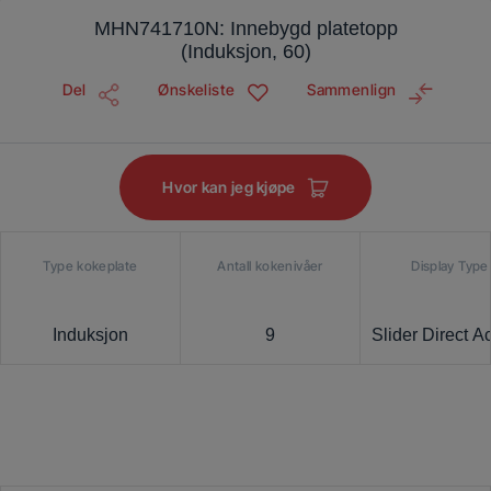
MHN741710N: Innebygd platetopp
(Induksjon, 60)
Del
Ønskeliste
Sammenlign
Hvor kan jeg kjøpe
Type kokeplate
Antall kokenivåer
Display Type
Induksjon
9
Slider Direct A