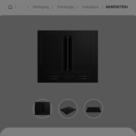
/
...
/
Matlaging
/
Platetopp
/
Induksjon
/
MHN741710N