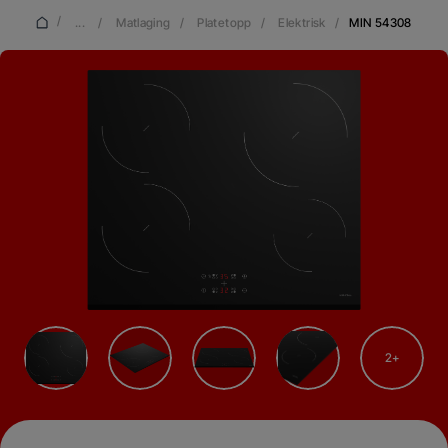
/
...
/
Matlaging
/
Platetopp
/
Elektrisk
/
MIN 54308
2