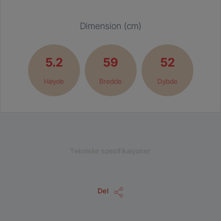
Dimension (cm)
5.2
59
52
Høyde
Bredde
Dybde
Tekniske spesifikasjoner
Del