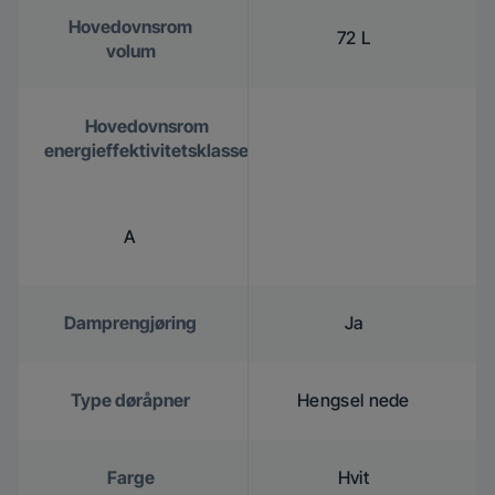
Hovedovnsrom
72 L
volum
Hovedovnsrom
energieffektivitetsklasse
A
Damprengjøring
Ja
Type døråpner
Hengsel nede
Farge
Hvit