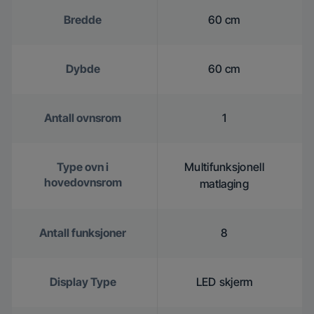
Bredde
60 cm
Dybde
60 cm
Antall ovnsrom
1
Type ovn i
Multifunksjonell
hovedovnsrom
matlaging
Antall funksjoner
8
Display Type
LED skjerm