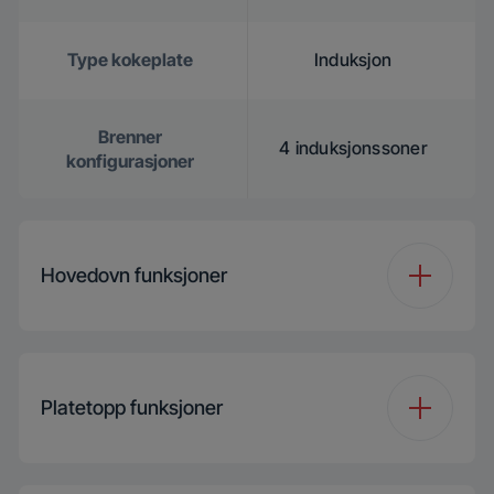
Type kokeplate
Induksjon
Brenner
4 induksjonssoner
konfigurasjoner
Hovedovn funksjoner
Type ovn i
Multifunksjonell
hovedovnsrom
matlaging
Platetopp funksjoner
Antall funksjoner
8