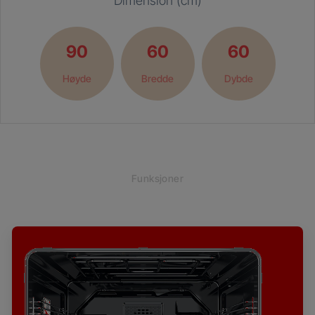
Dimension (cm)
90
60
60
Høyde
Bredde
Dybde
Funksjoner