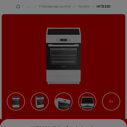
/
...
/
Frittstående komfyr
/
Komfyr
/
HIT8330
2