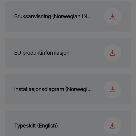
Elektrisk grill
Ja
Bruksanvisning (Norwegian (Norway))
Bakre venstre sone
Ø180mm -
Vifteoppvarming
Ja
2000/2300W
(Max/Boost)
Lav grill med vifte
Ja
EU produktinformasjon
Fremfre høyre sone
Ø145mm -
1600/1800W
Damprengjøring
Ja
(Max/Boost)
Undervarme
Ja
Installasjonsdiagram (Norwegian (Norway))
Bakre høyre sone
Ø210mm -
2000/2300W
(Max/Boost)
Typeskilt (English)
Antall eletriske soner
4