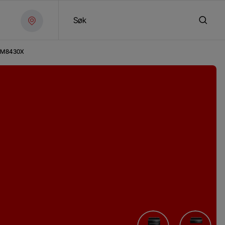
Søk
TM8430X