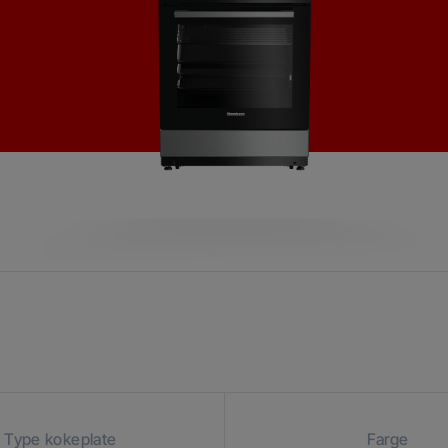
Type kokeplate
Farge