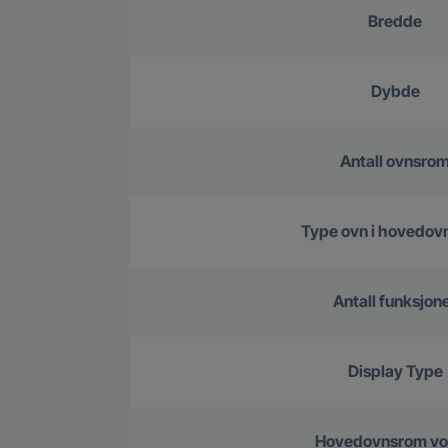
Bredde
Dybde
Antall ovnsro
Type ovn i hovedo
Antall funksjon
Display Type
Hovedovnsrom v