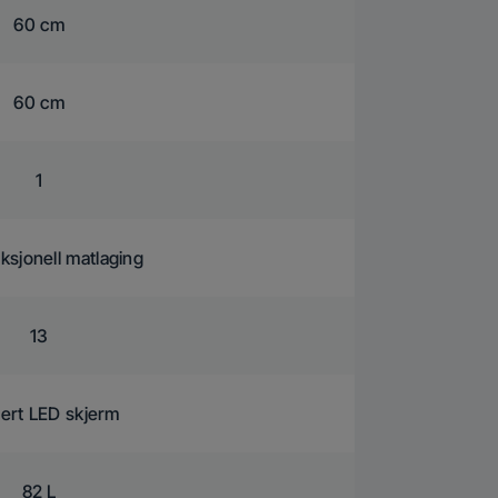
60 cm
60 cm
1
ksjonell matlaging
13
ert LED skjerm
82 L