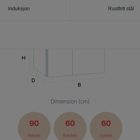
Induksjon
Rustfritt stål
H
D
B
Dimension (cm)
90
60
60
Høyde
Bredde
Dybde