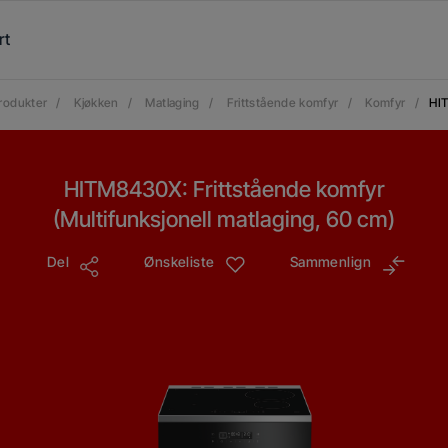
rt
rodukter
/
Kjøkken
/
Matlaging
/
Frittstående komfyr
/
Komfyr
/
HI
HITM8430X: Frittstående komfyr
(Multifunksjonell matlaging, 60 cm)
Del
Ønskeliste
Sammenlign