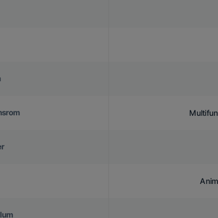
m
vnsrom
Multifun
er
Anim
olum