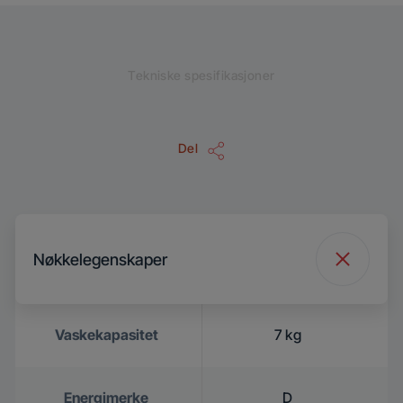
Tekniske spesifikasjoner
Del
Nøkkelegenskaper
Vaskekapasitet
7 kg
Energimerke
D