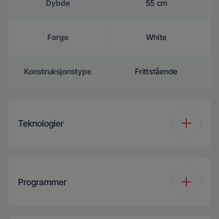
Dybde
55 cm
Farge
White
Konstruksjonstype
Frittstående
Teknologier
Inverter EcoMotor
Ja
Programmer
Add Garment
Ja