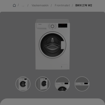
/
...
/
Vaskemaskin
/
Frontmatet
/
BWX 274 W2