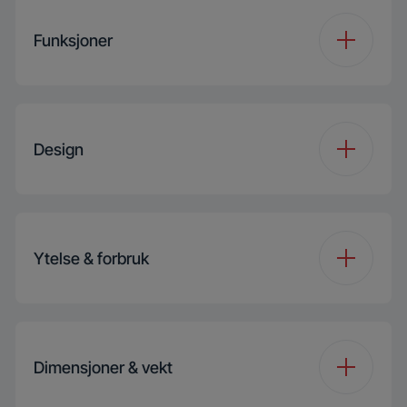
Antall programmer
15
Funksjoner
Programme 1
Cottons
Funksjon 1
Prewash
Programme 2
Eco 40-60
Design
Funksjon 2
Fast+
Programme 3
Synthetics
Konstruksjonstype
Frittstående
Funksjon 3
Extra rinse
Ytelse & forbruk
Programme 4
Mini/Mini14'
XL Door
Ja
Sub- funksjon 1
Maskinrens
Programme 5
Mix
Vaskekapasitet
7 kg
Farge
White
Dimensjoner & vekt
Sub- funksjon 2
Barnelås
Programme 6
Wool/HandWash
Energimerke
D