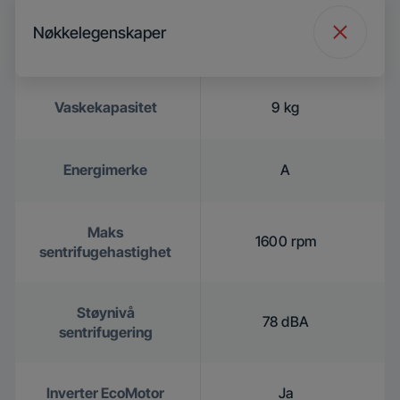
Nøkkelegenskaper
Vaskekapasitet
9 kg
Energimerke
A
Maks
1600 rpm
sentrifugehastighet
Støynivå
78 dBA
sentrifugering
Inverter EcoMotor
Ja