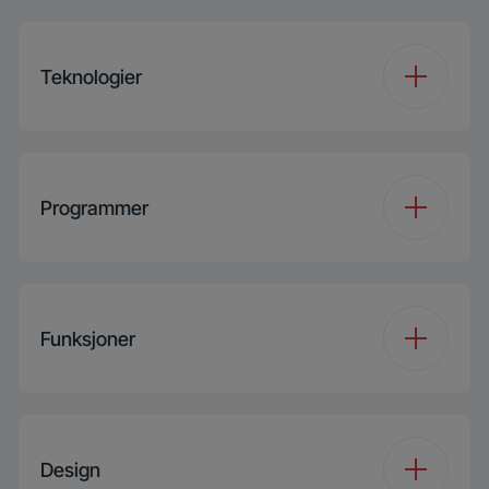
Teknologier
Inverter EcoMotor
Ja
Programmer
Add Garment
Ja
Antall programmer
15
IronTouch
Ja
Funksjoner
Programme 1
Cottons
Steam
SupremeRefresh
Funksjon 1
Fast/Intensive
Programme 2
Eco 40-60
Design
Intense Wet
Ja