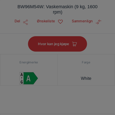
BW96M54W: Vaskemaskin (9 kg, 1600
rpm)
Del
Ønskeliste
Sammenlign
Hvor kan jeg kjøpe
Energimerke
Farge
White