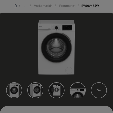
/
...
/
Vaskemaskin
/
Frontmatet
/
BW96M54W
5