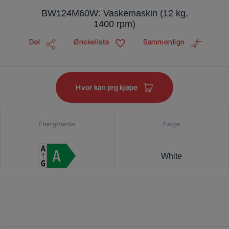
BW124M60W: Vaskemaskin (12 kg,
1400 rpm)
Del
Ønskeliste
Sammenlign
Hvor kan jeg kjøpe
Energimerke
Farge
White