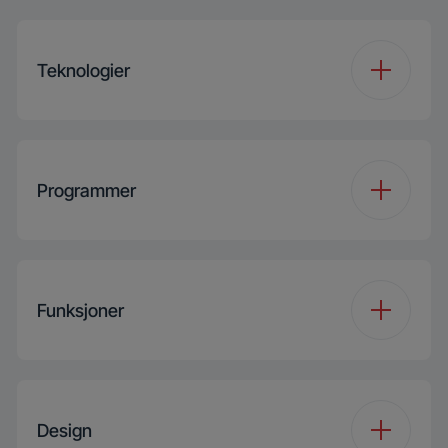
Teknologier
Inverter EcoMotor
Atlas 32mm (GYA32)
Programmer
Add Garment
Ja
Antall programmer
15
IronTouch
Ja
Funksjoner
Programme 1
Cottons
Steam
SupremeRefresh
Funksjon 1
Fast/Intensive
Programme 2
Eco 40-60
Design
Pet Tub
Ja