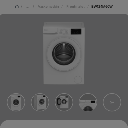
/
...
/
Vaskemaskin
/
Frontmatet
/
BW124M60W
5