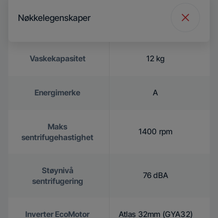
Nøkkelegenskaper
Vaskekapasitet
12 kg
Energimerke
A
Maks
1400 rpm
sentrifugehastighet
Støynivå
76 dBA
sentrifugering
Inverter EcoMotor
Atlas 32mm (GYA32)