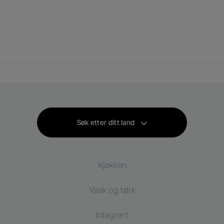
Søk etter ditt land
Kjøkken
Vask og tørk
Kjøl og frys
Integrert
Kjøleskap
Vaskemaskin