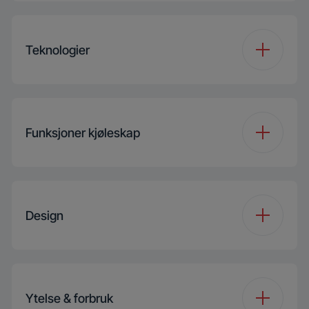
Totalt Volume (l)
365 L
Teknologier
Kapasitet
334 L
(Kjøleskap) (l)
VitaminZone
Ja
Funksjoner kjøleskap
SuperFresh
Ja
Kjøleskap hylle type
Sikkerhetsglass
Design
Antall
1
grønnsaksskuffer
Reverserbar dør
Ja
Ytelse & forbruk
Antall halvdybde
4