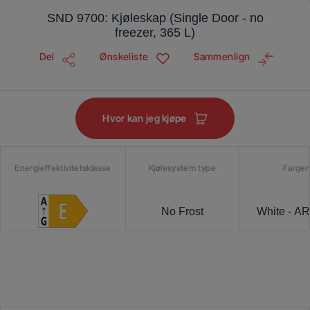
SND 9700: Kjøleskap (Single Door - no
freezer, 365 L)
Del
Ønskeliste
Sammenlign
Hvor kan jeg kjøpe
Energieffektivitetsklasse
Kjølesystem type
Farger
No Frost
White - A