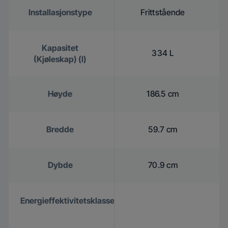
Installasjonstype
Frittstående
Kapasitet
334 L
(Kjøleskap) (l)
Høyde
186.5 cm
Bredde
59.7 cm
Dybde
70.9 cm
Energieffektivitetsklasse