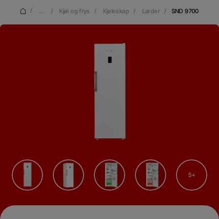
/
...
/
Kjøl og frys
/
Kjøleskap
/
Larder
/
SND 9700
5