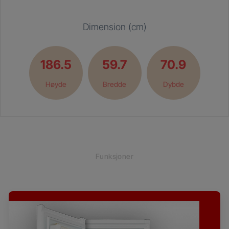
Dimension (cm)
186.5
59.7
70.9
Høyde
Bredde
Dybde
Funksjoner