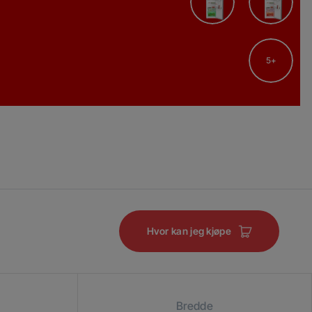
5
Hvor kan jeg kjøpe
Bredde