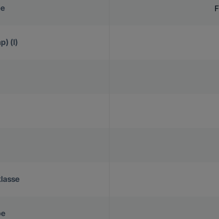
pe
F
p) (l)
klasse
pe