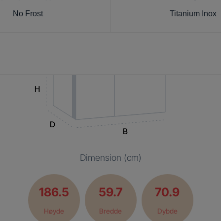
No Frost
Titanium Inox
H
D
B
Dimension (cm)
186.5
59.7
70.9
Høyde
Bredde
Dybde