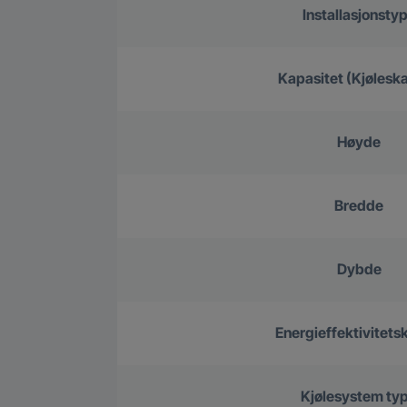
Installasjonsty
Kapasitet (Kjøleska
Høyde
Bredde
Dybde
Energieffektivitets
Kjølesystem ty