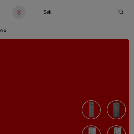
Søk
00 X