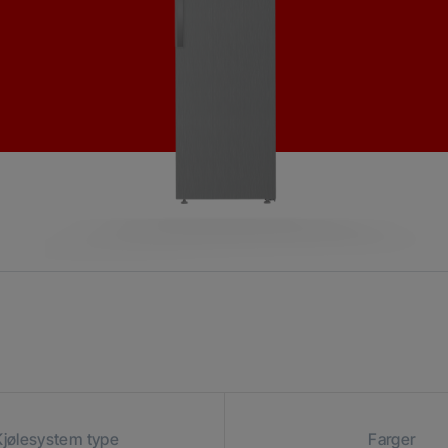
Kjølesystem type
Farger