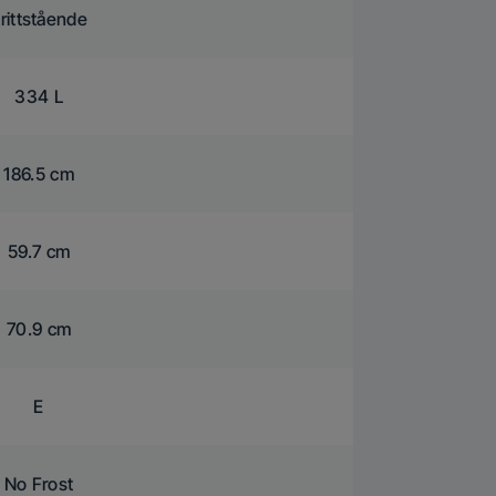
rittstående
334 L
186.5 cm
59.7 cm
70.9 cm
E
No Frost