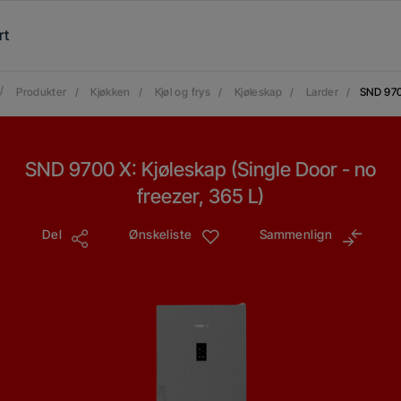
rt
/
Produkter
/
Kjøkken
/
Kjøl og frys
/
Kjøleskap
/
Larder
/
SND 97
SND 9700 X: Kjøleskap (Single Door - no
freezer, 365 L)
Del
Ønskeliste
Sammenlign