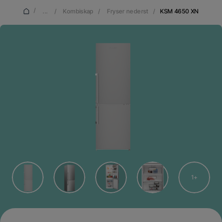
/
...
/
Kombiskap
/
Fryser nederst
/
KSM 4650 XN
1