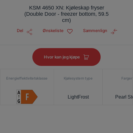
KSM 4650 XN: Kjøleskap fryser
(Double Door - freezer bottom, 59.5
cm)
Del
Ønskeliste
Sammenlign
Hvor kan jeg kjøpe
Energieffektivitetsklasse
Kjølesystem type
Farger
LightFrost
Pearl St