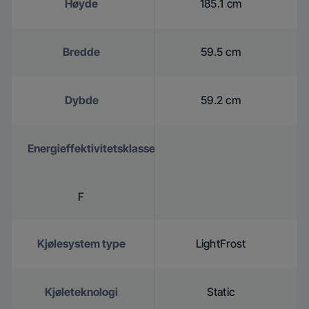
Høyde
185.1 cm
Bredde
59.5 cm
Dybde
59.2 cm
Energieffektivitetsklasse
F
Kjølesystem type
LightFrost
Kjøleteknologi
Static