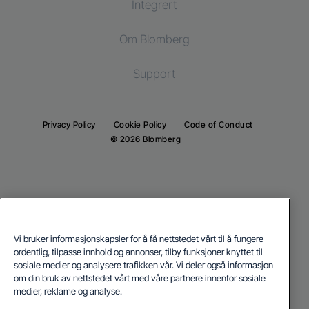
Integrert
Kjøleskap
Vaskemaskin
Kombi vask-tørk
Om Blomberg
Fryser
Tørketrommel
Kjøl og frys
Kombiskap
Support
Integrert kjøleskap
Integrert kjøleskap
Integrert fryser
Integrert fryser
Privacy Policy
Cookie Policy
Code of Conduct
Integrert kombiskap
© 2026 Blomberg
Integrert kombiskap
Matlaging
Matlaging
Integrert ovn
Frittstående komfyr
Integrert mikrobølgeovn
Vi bruker informasjonskapsler for å få nettstedet vårt til å fungere
Integrert ovn
ordentlig, tilpasse innhold og annonser, tilby funksjoner knyttet til
Platetopp
Our parent company, Beko has 55,000 employees throughout the world
sosiale medier og analysere trafikken vår. Vi deler også informasjon
with its global operations through its subsidiaries in 57 countries and 45
Integrert mikrobølgeovn
om din bruk av nettstedet vårt med våre partnere innenfor sosiale
production facilities in 13 countries
(i.e. Türkiye, UK, Italy, Romania, Slovakia, Poland, South Africa, Russia,
Oppvask
medier, reklame og analyse.
Pakistan, India, Bangladesh, Thailand and China).
Integrert platetopp