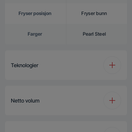
Fryser posisjon
Fryser bunn
Farger
Pearl Steel
Teknologier
Kjøleteknologi
Static
Netto volum
Totalt Volume (l)
300 L