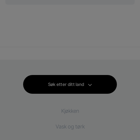
Søk etter ditt land
Kjøkken
Vask og tørk
Kjøl og frys