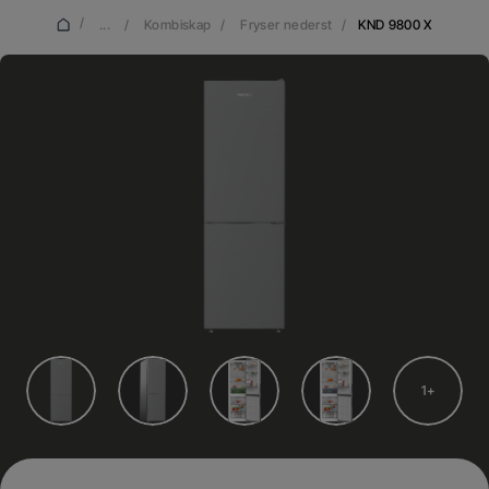
/
...
/
Kombiskap
/
Fryser nederst
/
KND 9800 X
1