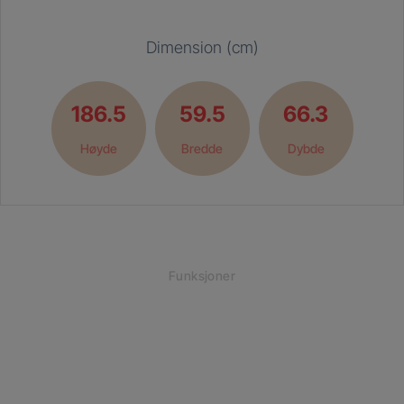
Dimension (cm)
186.5
59.5
66.3
Høyde
Bredde
Dybde
Funksjoner