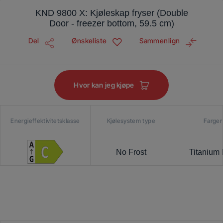
KND 9800 X: Kjøleskap fryser (Double
Door - freezer bottom, 59.5 cm)
Del
Ønskeliste
Sammenlign
Hvor kan jeg kjøpe
Energieffektivitetsklasse
Kjølesystem type
Farger
No Frost
Titanium 