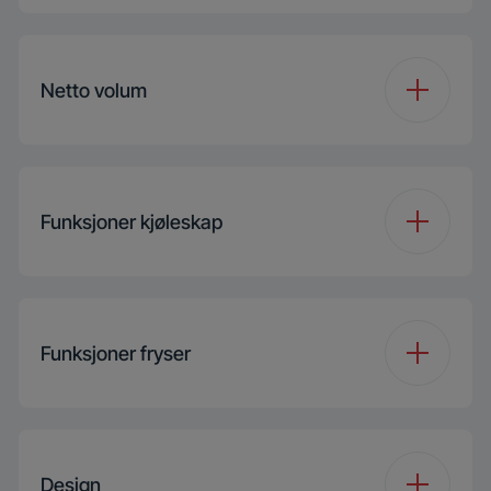
Inverter Eco
Ja
Compressor
Netto volum
VitaminZone
Ja
Totalt Volume (l)
316 L
Funksjoner kjøleskap
Kjøleteknologi
AeroActive
Kapasitet
177 L
(Kjøleskap) (l)
ECO Mode
Ja
Kjøleskap hylle type
Sikkerhetsglass
Funksjoner fryser
Fryser volume (l)
106 L
Ferie Modus
Ja
Antall
1
grønnsaksskuffer
Nullsone volume (l)
33 L
Is maskin type
Ice Box
Design
Antall halvdybde