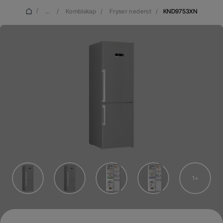
/
...
/
Kombiskap
/
Fryser nederst
/
KND9753XN
1