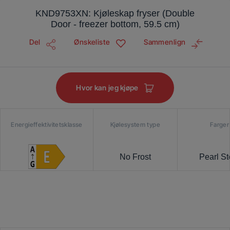
KND9753XN: Kjøleskap fryser (Double
Door - freezer bottom, 59.5 cm)
Del
Ønskeliste
Sammenlign
Hvor kan jeg kjøpe
Energieffektivitetsklasse
Kjølesystem type
Farger
No Frost
Pearl St