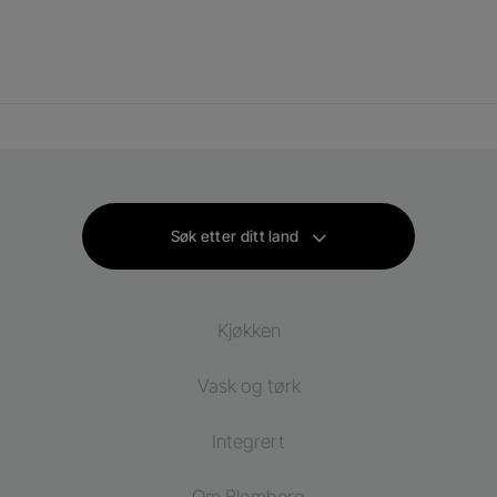
Søk etter ditt land
Kjøkken
Vask og tørk
Kjøl og frys
Integrert
Kjøleskap
Vaskemaskin
Kombi vask-tørk
Om Blomberg