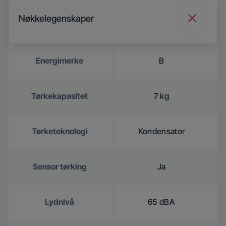
Nøkkelegenskaper
Energimerke
B
Tørkekapasitet
7 kg
Tørketeknologi
Kondensator
Sensor tørking
Ja
Lydnivå
65 dBA