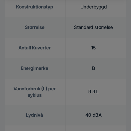
Konstruktionstyp
Underbyggd
Størrelse
Standard størrelse
Antall Kuverter
15
Energimerke
B
Vannforbruk (L) per
9.9 L
syklus
Lydnivå
40 dBA