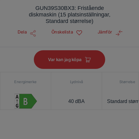
GUN39S30BX3: Fristående
diskmaskin (15 platsinställningar,
Standard størrelse)
Dela
Önskelista
Jämför
Var kan jag köpa
Energimerke
Lydnivå
Størrelse
40 dBA
Standard størr