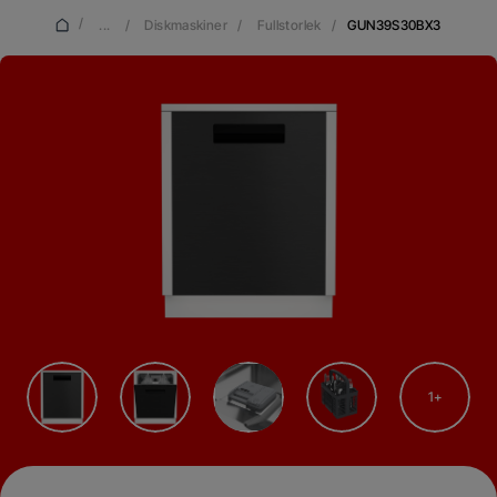
/
...
/
Diskmaskiner
/
Fullstorlek
/
GUN39S30BX3
1