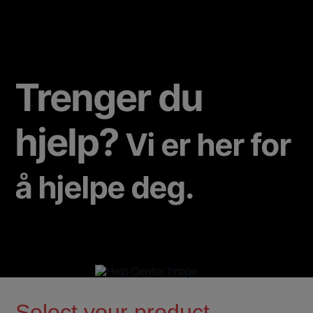
Main content starts here
Trenger du
hjelp?
Vi er her for
å hjelpe deg.
u
.
Select your product