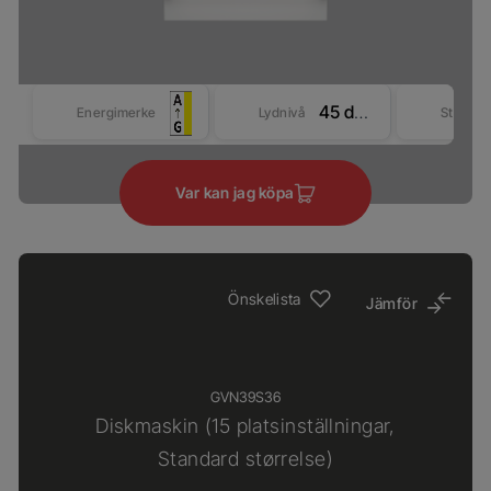
45 dBA
Energimerke
Lydnivå
Størrel
Var kan jag köpa
Önskelista
Jämför
GVN39S36
Diskmaskin (15 platsinställningar,
Standard størrelse)