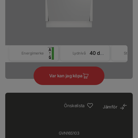
40 dBA
Energimerke
Lydnivå
Størrel
Var kan jag köpa
Önskelista
Jämför
GVN16S103