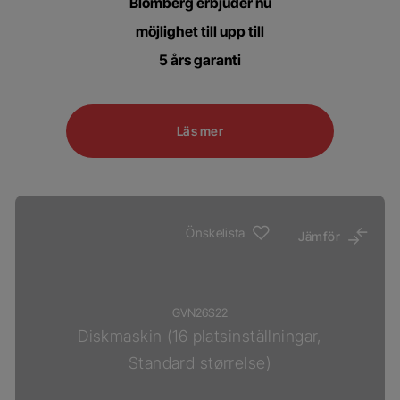
Blomberg erbjuder nu
möjlighet till upp till
5 års garanti
Läs mer
Önskelista
Jämför
GVN26S22
Diskmaskin (16 platsinställningar,
Standard størrelse)