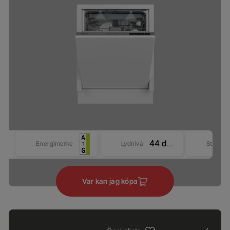
44 dBA
Energimerke
Lydnivå
Størrel
Var kan jag köpa