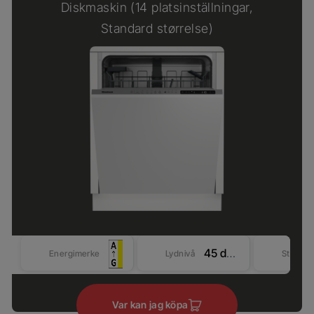
Diskmaskin (14 platsinställningar,
Standard størrelse)
45 dBA
Energimerke
Lydnivå
Størrel
Var kan jag köpa