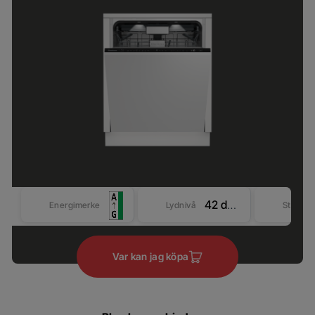
42 dBA
Energimerke
Lydnivå
Størrel
Var kan jag köpa