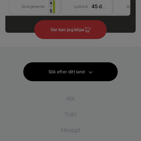
45 dBA
Energimerke
Lydnivå
Størrel
Var kan jag köpa
Sök efter ditt land
Kök
Tvätt
Kylprodukter
Inbyggd
Kylskåp
Tvättmaskiner