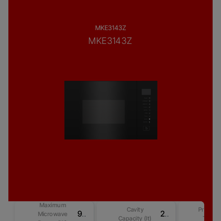
MKE3143Z
MKE3143Z
Maximum
Cavity
Product
900 W
25
Microwave
Capacity (lt)
Type