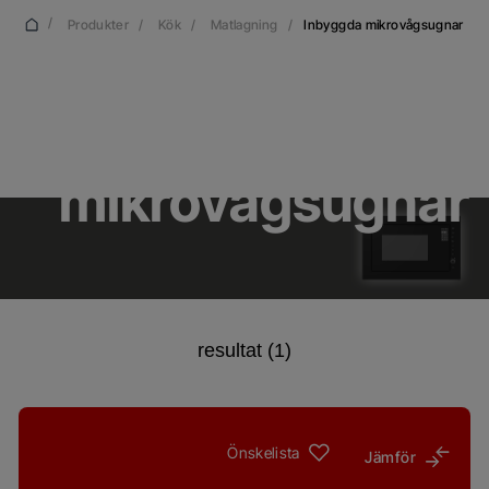
/
Produkter
/
Kök
/
Matlagning
/
Inbyggda mikrovågsugnar
Inbyggda
mikrovågsugnar
resultat (1)
Önskelista
Jämför