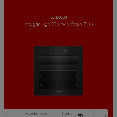
OEN8350B
Inbyggd ugn (Built-in Oven 71 L)
Hovedovnsrom
Display
LED Display - Touch control (Revo-Better) – Competitive-2
Farge