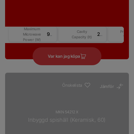
Maximum
Cavity
Product
900 W
25
Microwave
Capacity (lt)
Type
Power (W)
Var kan jag köpa
Önskelista
Jämför
MKN 54212 X
Inbyggd spishäll (Keramisk, 60)