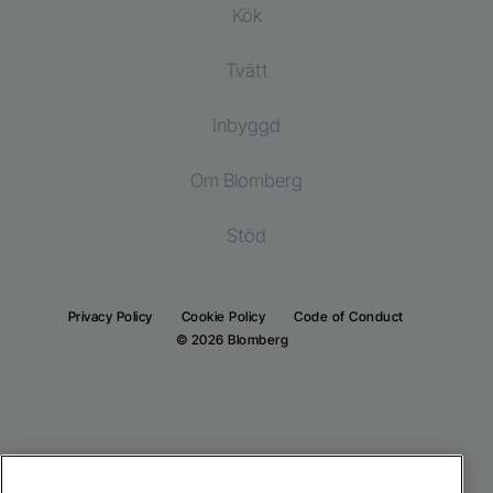
Kök
Tvätt
Kylprodukter
Inbyggd
Kylskåp
Tvättmaskiner
Tvätt och torkmaskiner
Om Blomberg
Frys
Torktumlare
Kylprodukter
Kombinationer kyl och frys
Stöd
Inbyggda kylskåp
Inbyggda kylskåp
Inbyggda frys
Inbyggda frys
Privacy Policy
Cookie Policy
Code of Conduct
Inbyggda kyl- och frysskåp
© 2026 Blomberg
Inbyggda kyl och frysskåp
Matlagning
Matlagning
Inbyggda ugnar
Fristående spisar
Inbyggda mikrovågsugnar