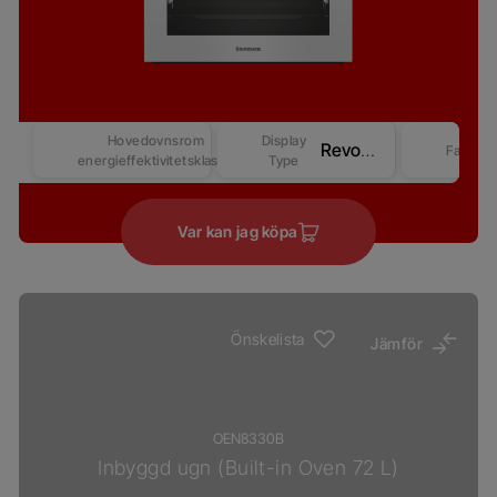
Hovedovnsrom
Display
Revo Good+ Display (Beast)
Farge
energieffektivitetsklasse
Type
Var kan jag köpa
Önskelista
Jämför
OEN8330B
Inbyggd ugn (Built-in Oven 72 L)