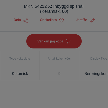
MKN 54212 X: Inbyggd spishäll
(Keramisk, 60)
Dela
Önskelista
Jämför
Var kan jag köpa
Type kokeplate
Antall kokenivåer
Display Type
Keramisk
9
Berøringskont