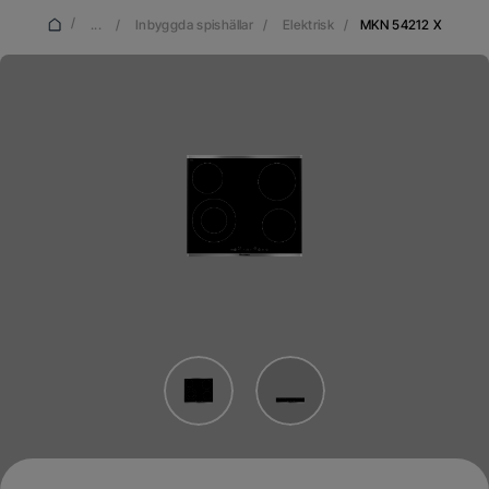
/
...
/
Inbyggda spishällar
/
Elektrisk
/
MKN 54212 X