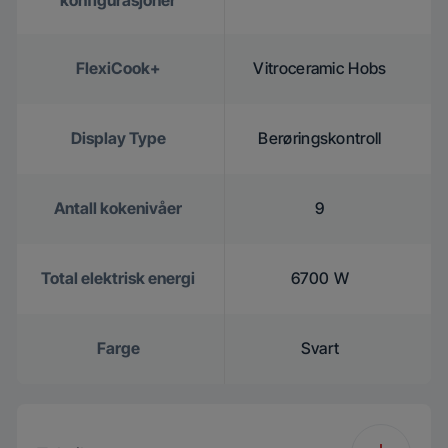
konfigurasjoner
FlexiCook+
Vitroceramic Hobs
Display Type
Berøringskontroll
Antall kokenivåer
9
Total elektrisk energi
6700 W
Farge
Svart