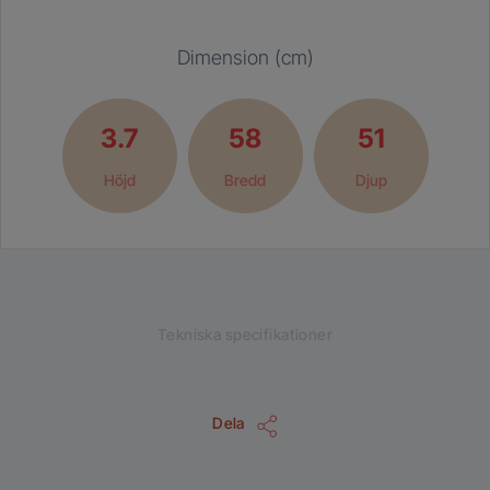
Dimension (cm)
3.7
58
51
Höjd
Bredd
Djup
Tekniska specifikationer
Dela