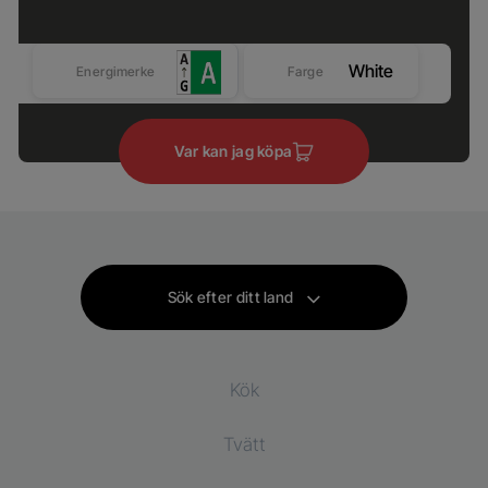
White
Energimerke
Farge
Var kan jag köpa
Sök efter ditt land
Kök
Tvätt
Kylprodukter