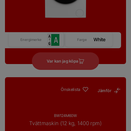
White
Energimerke
Farge
Var kan jag köpa
Önskelista
Jämför
BW124M60W
Tvättmaskin (12 kg, 1400 rpm)