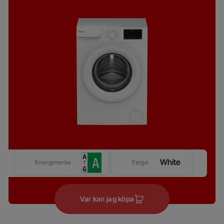
White
Energimerke
Farge
Var kan jag köpa