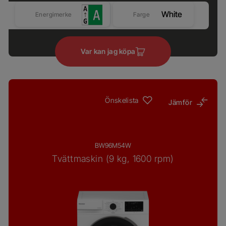
White
Energimerke
Farge
Var kan jag köpa
Önskelista
Jämför
BW96M54W
Tvättmaskin (9 kg, 1600 rpm)