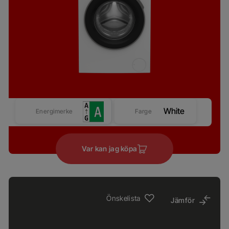
White
Energimerke
Farge
Var kan jag köpa
Önskelista
Jämför