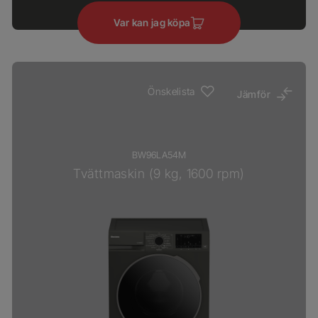
Var kan jag köpa
Önskelista
Jämför
BW96LA54M
Tvättmaskin (9 kg, 1600 rpm)