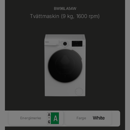
BW96LA54W
Tvättmaskin (9 kg, 1600 rpm)
White
Energimerke
Farge