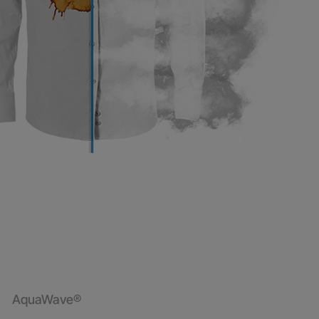
AquaWave®