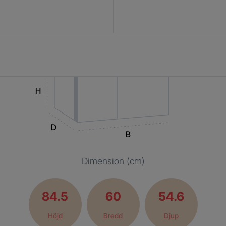
H
D
B
Dimension (cm)
84.5
60
54.6
Höjd
Bredd
Djup