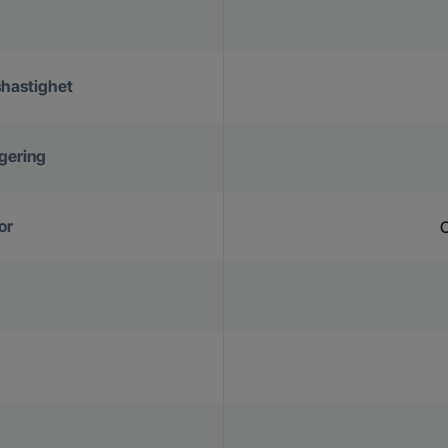
shastighet
ugering
or