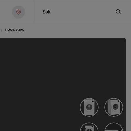
Sök
/
BW74S50W