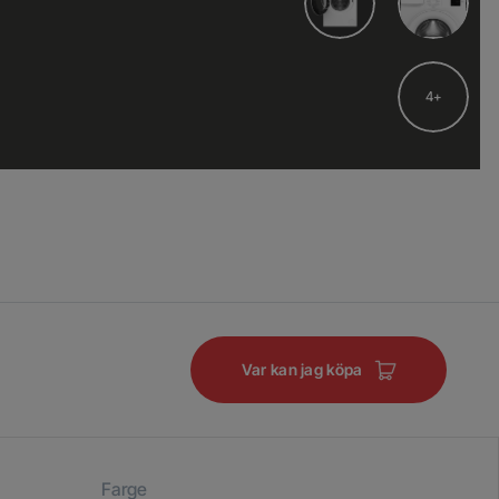
4
Var kan jag köpa
Farge