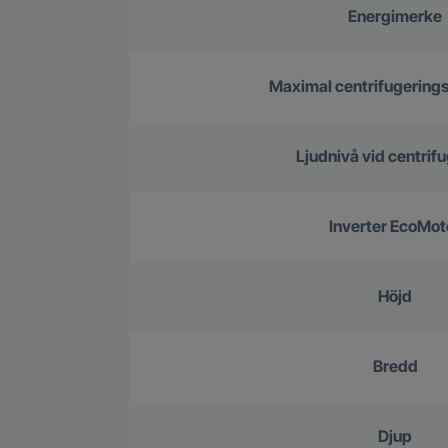
Energimerke
Maximal centrifugering
Ljudnivå vid centrif
Inverter EcoMot
Höjd
Bredd
Djup