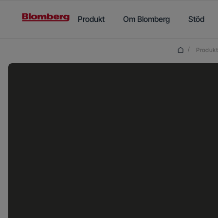
Main content starts here
Produkt
Om Blomberg
Stöd
/
Produkt