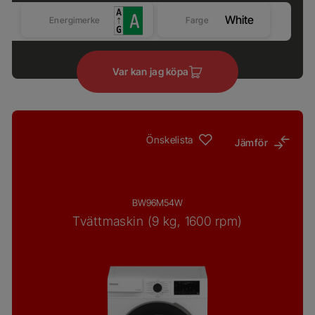
White
Energimerke
Farge
Var kan jag köpa
Önskelista
Jämför
BW96M54W
Tvättmaskin (9 kg, 1600 rpm)