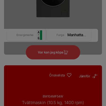
Manhattan Grey
Energimerke
Farge
Var kan jag köpa
Önskelista
Jämför
BW104MF54W
Tvättmaskin (10.5 kg, 1400 rpm)