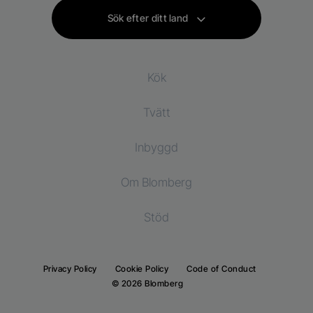
Sök efter ditt land
Kök
Tvätt
Kylprodukter
Inbyggd
Kylskåp
Tvättmaskiner
Tvätt och torkmaskiner
Om Blomberg
Frys
Torktumlare
Kylprodukter
Kombinationer kyl och frys
Stöd
Inbyggda kylskåp
Inbyggda kylskåp
Inbyggda frys
Inbyggda frys
Privacy Policy
Cookie Policy
Code of Conduct
Inbyggda kyl- och frysskåp
© 2026 Blomberg
Inbyggda kyl och frysskåp