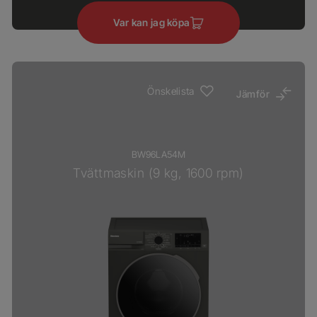
Var kan jag köpa
Önskelista
Jämför
BW96LA54M
Tvättmaskin (9 kg, 1600 rpm)