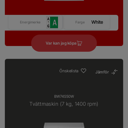
White
Energimerke
Farge
Var kan jag köpa
Önskelista
Jämför
BW74S50W
Tvättmaskin (7 kg, 1400 rpm)