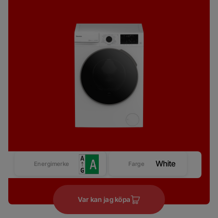
White
Energimerke
Farge
Var kan jag köpa