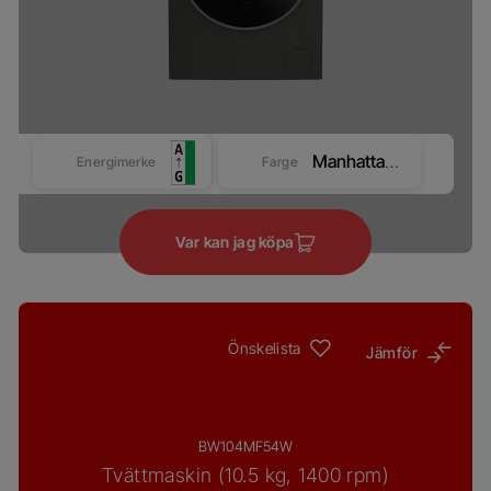
Manhattan Grey
Energimerke
Farge
Var kan jag köpa
Önskelista
Jämför
BW104MF54W
Tvättmaskin (10.5 kg, 1400 rpm)