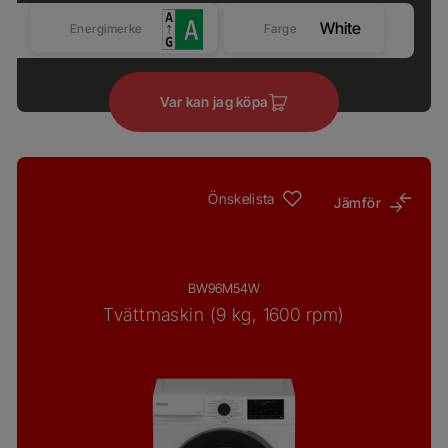
White
Energimerke
Farge
Var kan jag köpa
Önskelista
Jämför
BW96M54W
Tvättmaskin (9 kg, 1600 rpm)