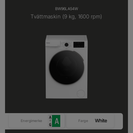
BW96LA54W
Tvättmaskin (9 kg, 1600 rpm)
White
Energimerke
Farge