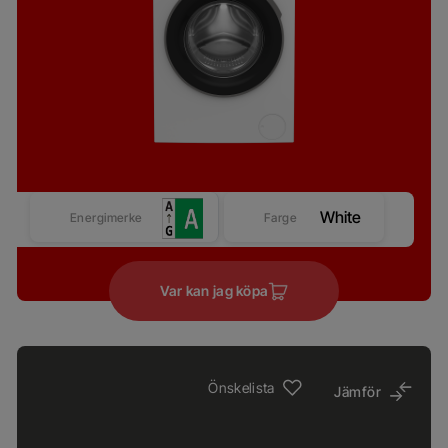
White
Energimerke
Farge
Var kan jag köpa
Önskelista
Jämför