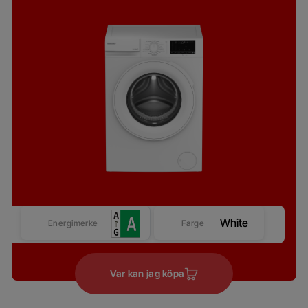
White
Energimerke
Farge
Var kan jag köpa