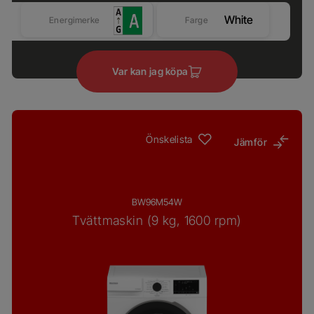
White
Energimerke
Farge
Var kan jag köpa
Önskelista
Jämför
BW96M54W
Tvättmaskin (9 kg, 1600 rpm)