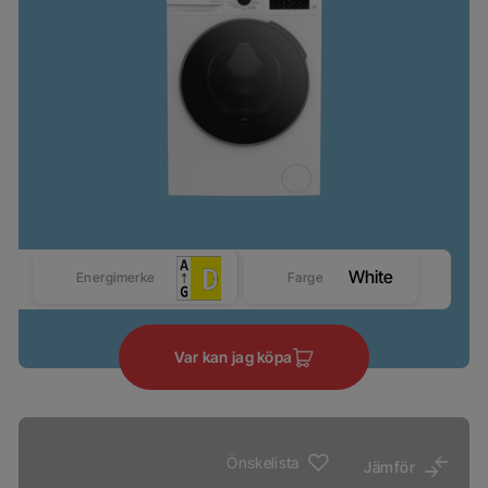
White
Energimerke
Farge
Var kan jag köpa
Önskelista
Jämför