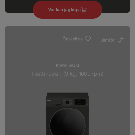
Var kan jag köpa
Önskelista
Jämför
BW96LA54M
Tvättmaskin (9 kg, 1600 rpm)