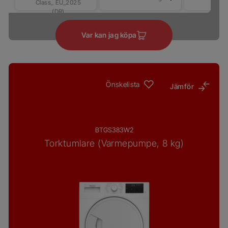
Class_ EU_2025
torkn
(DR)
Var kan jag köpa
Önskelista
Jämför
BTGS383W2
Torktumlare (Varmepumpe, 8 kg)