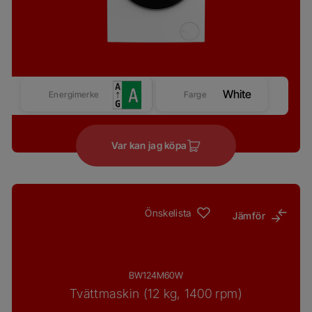
White
Energimerke
Farge
Var kan jag köpa
Önskelista
Jämför
BW124M60W
Tvättmaskin (12 kg, 1400 rpm)