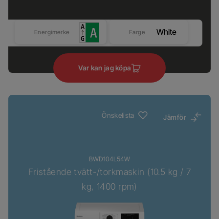
White
Energimerke
Farge
Var kan jag köpa
Önskelista
Jämför
BWD104L54W
Fristående tvätt-/torkmaskin (10.5 kg / 7
kg, 1400 rpm)