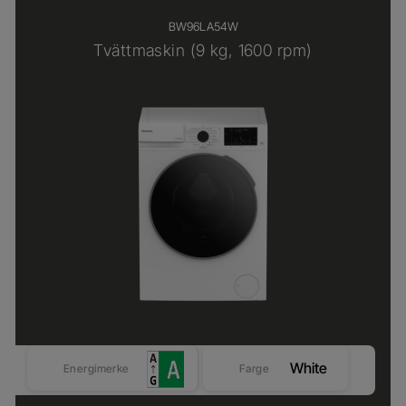
BW96LA54W
Tvättmaskin (9 kg, 1600 rpm)
White
Energimerke
Farge