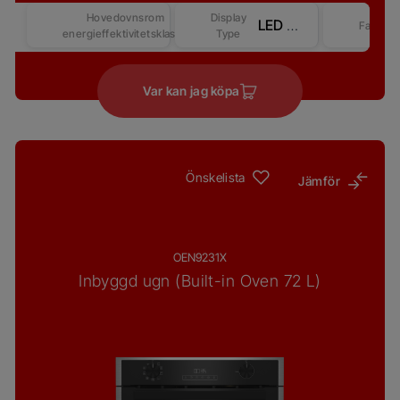
Hovedovnsrom
Display
LED Display - Touch&Knob Control Prologue-Beyond DAC Better– Competitive-2
Farge
energieffektivitetsklasse
Type
Var kan jag köpa
Önskelista
Jämför
OEN9231X
Inbyggd ugn (Built-in Oven 72 L)