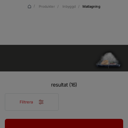
/
Produkter
/
Inbyggd
/
Matlagning
Matlagning
resultat (16)
Filtrera