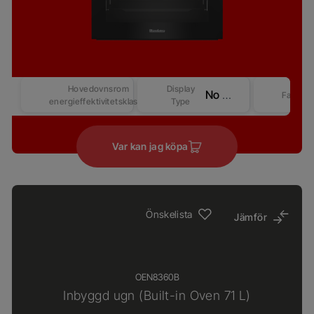
Hovedovnsrom
Display
No Display
Farge
energieffektivitetsklasse
Type
Var kan jag köpa
Önskelista
Jämför
OEN8360B
Inbyggd ugn (Built-in Oven 71 L)