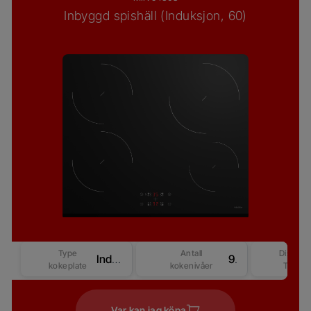
Inbyggd spishäll (Induksjon, 60)
Type
Antall
Display
Induksjon
9
kokeplate
kokenivåer
Type
Var kan jag köpa