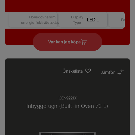
Hovedovnsrom
Display
LED Display - Touch control (Revo-Better) – Competitive-2
Farge
energieffektivitetsklasse
Type
Var kan jag köpa
Önskelista
Jämför
OEN9221X
Inbyggd ugn (Built-in Oven 72 L)