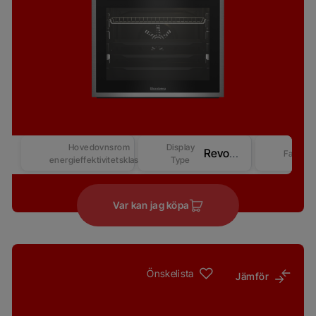
Hovedovnsrom
Display
Revo Good+ Display (Beast) – Competitive-2
Farge
energieffektivitetsklasse
Type
Var kan jag köpa
Önskelista
Jämför