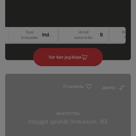
Type
Antall
Display
Induksjon
9
kokeplate
kokenivåer
Type
Var kan jag köpa
Önskelista
Jämför
MHX741710N
Inbyggd spishäll (Induksjon, 80)