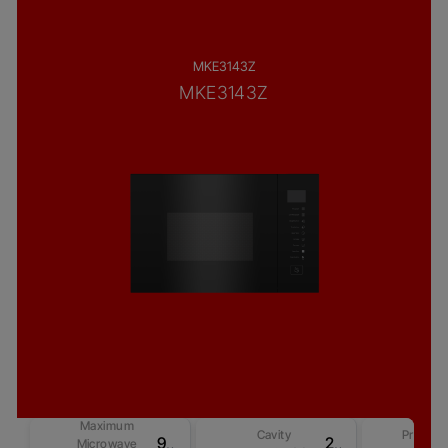
MKE3143Z
MKE3143Z
Maximum
Cavity
Product
900 W
25
Microwave