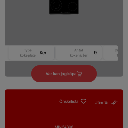
Type
Antall
Display
Keramisk
9
kokeplate
kokenivåer
Type
Var kan jag köpa
Önskelista
Jämför
MIN 54308