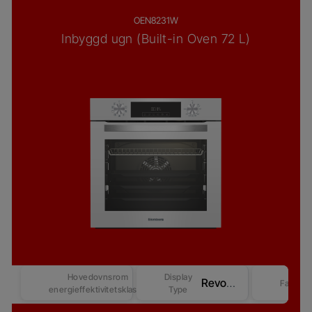
OEN8231W
Inbyggd ugn (Built-in Oven 72 L)
Hovedovnsrom
Display
Revo Good+ Display (Beast)
Farge
energieffektivitetsklasse
Type