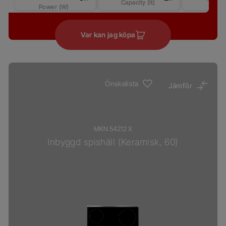
Capacity (lt)
Type
Power (W)
Var kan jag köpa
Önskelista
Jämför
MKN 54212 X
Inbyggd spishäll (Keramisk, 60)