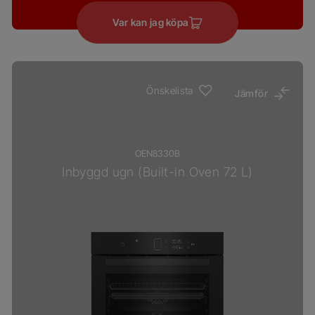
Var kan jag köpa
Önskelista
Jämför
OEN8330B
Inbyggd ugn (Built-in Oven 72 L)