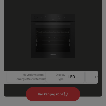
Hovedovnsrom
Display
LED Display - Touch&Knob control (Beyond-Better) – Competitive-2
Farge
energieffektivitetsklasse
Type
Var kan jag köpa