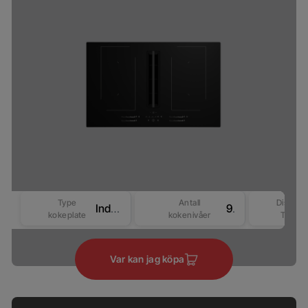
Type
Antall
Display
Induksjon
9
kokeplate
kokenivåer
Type
Var kan jag köpa