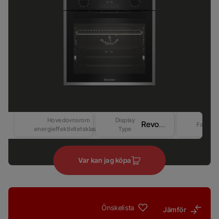
Hovedovnsrom
Display
Revo Good+ Display (Beast)
Farge
energieffektivitetsklasse
Type
Var kan jag köpa
Önskelista
Jämför