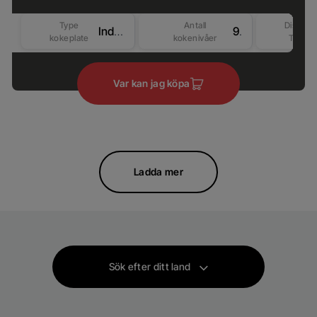
Type
Antall
Display
Induksjon
9
kokeplate
kokenivåer
Type
Var kan jag köpa
Ladda mer
Sök efter ditt land