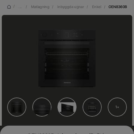
/
...
/
Matlagning
/
Inbyggda ugnar
/
Enkel
/
OEN8360B
1