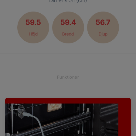
Dimension (cm)
59.5
59.4
56.7
Höjd
Bredd
Djup
Funktioner