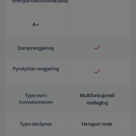
energieffektivitetsklasse
A+
Damprengjøring
Pyrolytisk rengjøring
Type ovn i
Multifunksjonell
hovedovnsrom
matlaging
Type døråpner
Hengsel nede