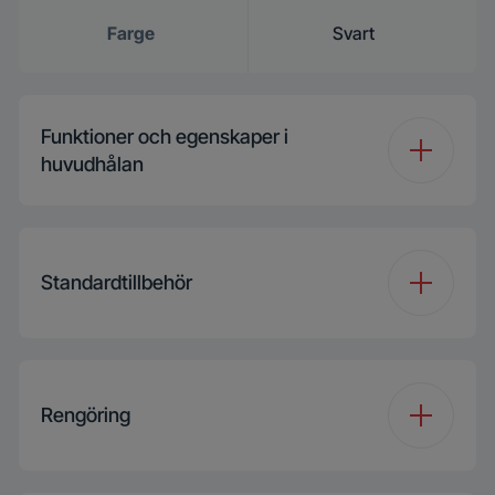
Farge
Svart
Funktioner och egenskaper i
huvudhålan
Type ovn i
Multifunksjonell
hovedovnsrom
matlaging
Standardtillbehör
Antall funksjoner
15
Kjøttoptimaliserer
Kjøttoptimaliserer
Rengöring
Undervarme
Hovedovnsrom -
2 nivåer (fullt uttrekk)
teleskopskinner