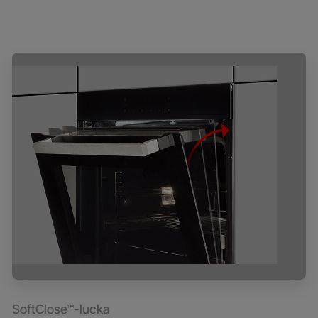
SoftClose™-lucka