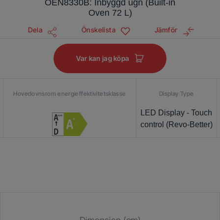
OEN8330B: Inbyggd ugn (Built-in
Oven 72 L)
Dela
Önskelista
Jämför
Var kan jag köpa
Hovedovnsrom energieffektivitetsklasse
Display Type
LED Display - Touch
control (Revo-Better)