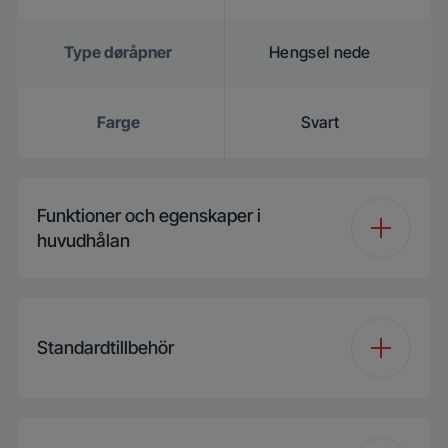
Type døråpner
Hengsel nede
Farge
Svart
Funktioner och egenskaper i
huvudhålan
Type ovn i
Multifunksjonell
hovedovnsrom
matlaging
Standardtillbehör
Antall funksjoner
13
Hovedovnsrom -
1 nivå standard