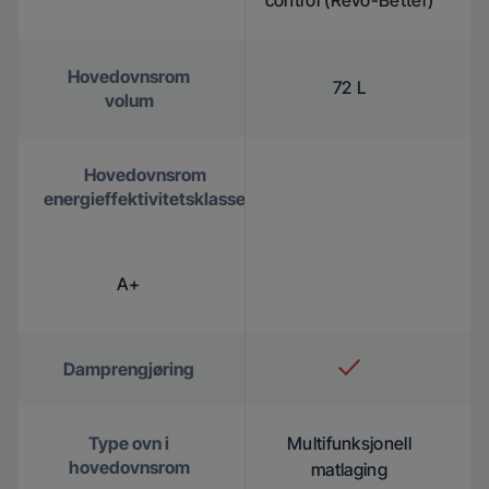
Hovedovnsrom
72 L
volum
Hovedovnsrom
energieffektivitetsklasse
A+
Damprengjøring
Type ovn i
Multifunksjonell
hovedovnsrom
matlaging