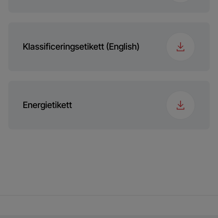
Nisjemål (HxWxD)
56x55x60
(mm)
Klassificeringsetikett (English)
Energietikett