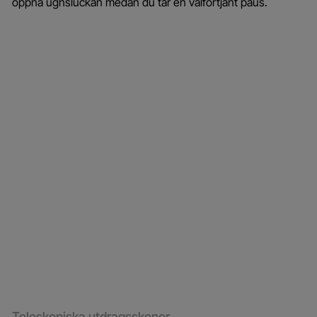
öppna ugnsluckan medan du tar en välförtjänt paus.
Teleskopiska utdragsskenor