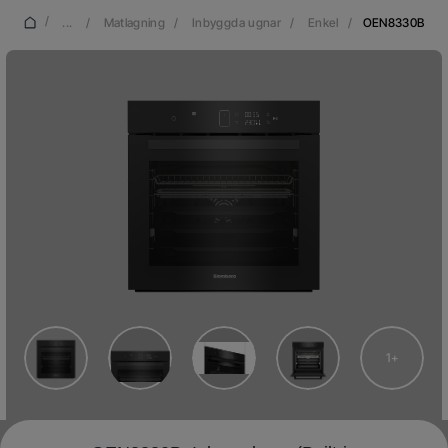
/
...
/
Matlagning
/
Inbyggda ugnar
/
Enkel
/
OEN8330B
1