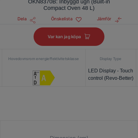
OKN8370B: Inbyggd ugn (Built-in
Compact Oven 48 L)
Dela
Önskelista
Jämför
Var kan jag köpa
Hovedovnsrom energieffektivitetsklasse
Display Type
LED Display - Touch
control (Revo-Better)