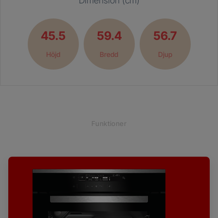
Dimension (cm)
45.5
59.4
56.7
Höjd
Bredd
Djup
Funktioner