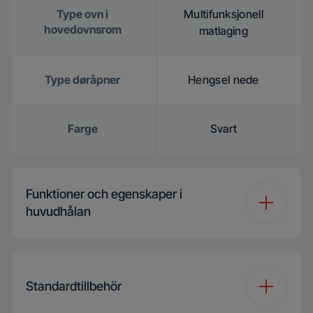
Type ovn i
Multifunksjonell
hovedovnsrom
matlaging
Type døråpner
Hengsel nede
Farge
Svart
Funktioner och egenskaper i
huvudhålan
Type ovn i
Multifunksjonell
hovedovnsrom
matlaging
Standardtillbehör