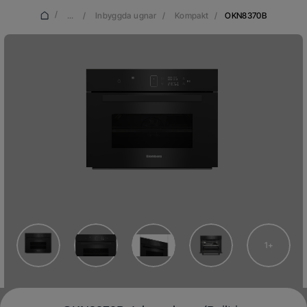
/
...
/
Inbyggda ugnar
/
Kompakt
/
OKN8370B
1