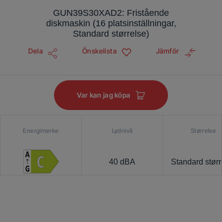
GUN39S30XAD2: Fristående
diskmaskin (16 platsinställningar,
Standard størrelse)
Dela
Önskelista
Jämför
Var kan jag köpa
Energimerke
Lydnivå
Størrelse
40 dBA
Standard størr