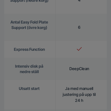
4
Support (nedre korg)
Antal Easy Fold Plate
6
Support (övre korg)
Express Function
Intensiv disk på
DeepClean
nedre ställ
Utsatt start
Ja med manuell
justering på upp til
24 h