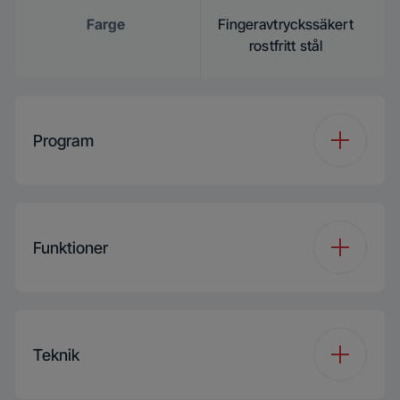
Farge
Fingeravtryckssäkert
rostfritt stål
Program
Antal program
8
Funktioner
Programme 1
Auto Programme
Funktion 1
Hygiene+
Programme 2
MixWash+
Programme
Teknik