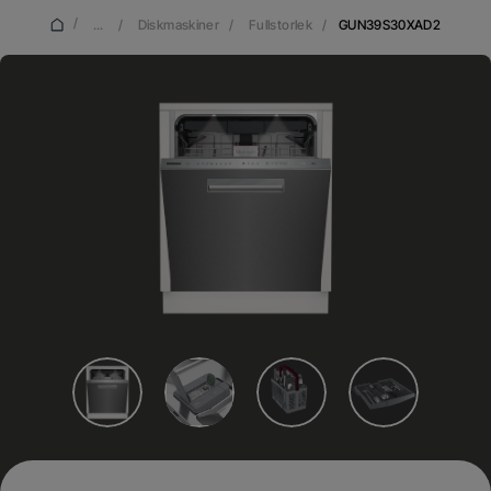
/
...
/
Diskmaskiner
/
Fullstorlek
/
GUN39S30XAD2