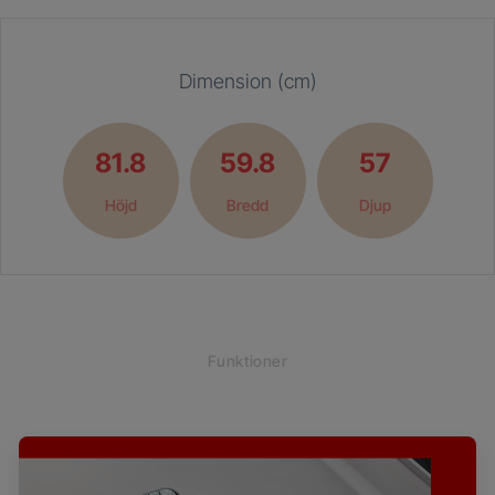
Dimension (cm)
81.8
59.8
57
Höjd
Bredd
Djup
Funktioner