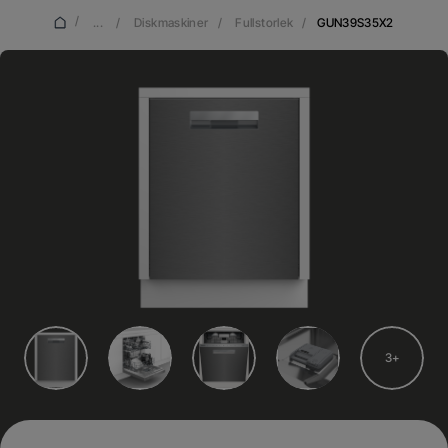
/
...
/
Diskmaskiner
/
Fullstorlek
/
GUN39S35X2
3