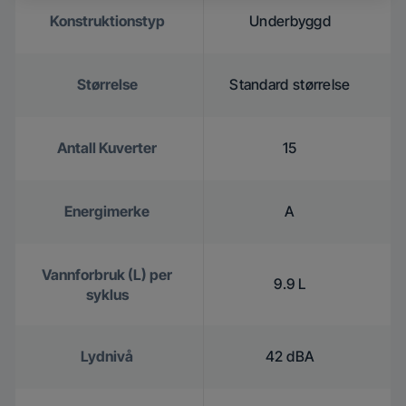
Konstruktionstyp
Underbyggd
Størrelse
Standard størrelse
Antall Kuverter
15
Energimerke
A
Vannforbruk (L) per
9.9 L
syklus
Lydnivå
42 dBA