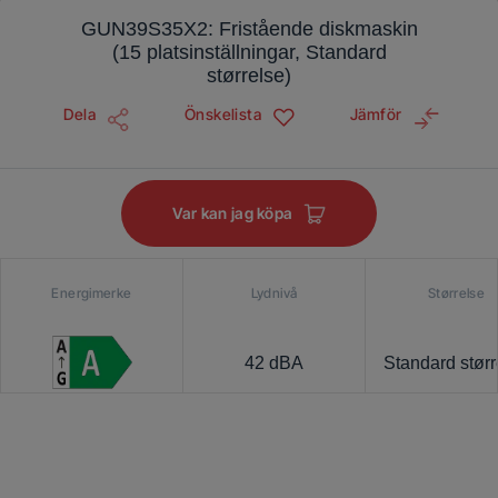
GUN39S35X2: Fristående diskmaskin
(15 platsinställningar, Standard
størrelse)
Dela
Önskelista
Jämför
Var kan jag köpa
Energimerke
Lydnivå
Størrelse
42 dBA
Standard størr