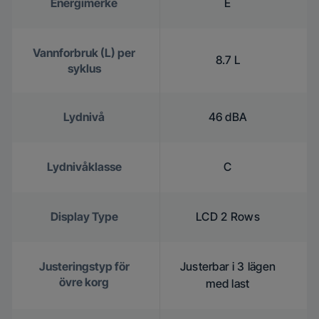
Energimerke
E
Vannforbruk (L) per
8.7 L
syklus
Lydnivå
46 dBA
Lydnivåklasse
C
Display Type
LCD 2 Rows
Justeringstyp för
Justerbar i 3 lägen
övre korg
med last