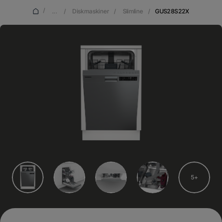
/
...
/
Diskmaskiner
/
Slimline
/
GUS28S22X
5