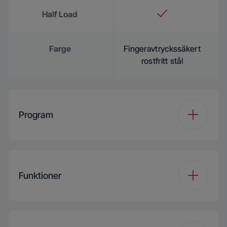
Half Load
Farge
Fingeravtryckssäkert
rostfritt stål
Program
Antal program
8
Funktioner
Programme 1
Eco 50 °C
Programme
Funktion 1
Half Load