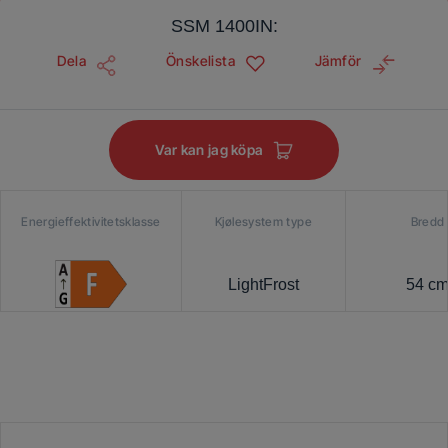
SSM 1400IN:
Dela
Önskelista
Jämför
Var kan jag köpa
Energieffektivitetsklasse
Kjølesystem type
Bredd
LightFrost
54 c