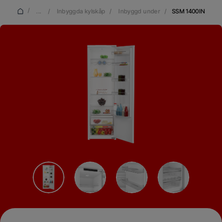
/
...
/
Inbyggda kylskåp
/
Inbyggd under
/
SSM 1400IN