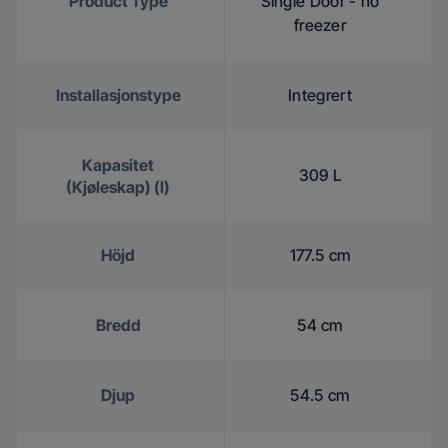
Product Type
Single Door - no
freezer
Installasjonstype
Integrert
Kapasitet
309 L
(Kjøleskap) (l)
Höjd
177.5 cm
Bredd
54 cm
Djup
54.5 cm