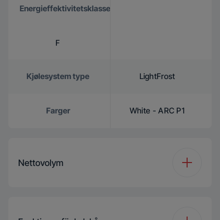
Energieffektivitetsklasse
F
Kjølesystem type
LightFrost
Farger
White - ARC P1
Nettovolym
Totalt Volume (l)
309 L