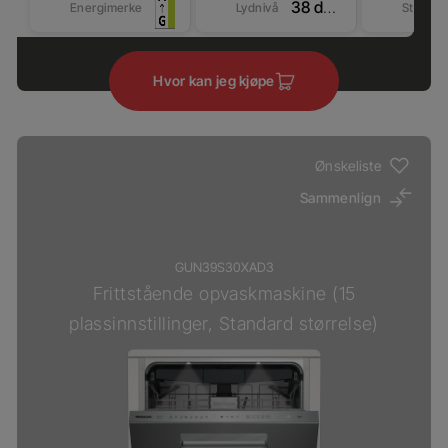
38 dBA
Energimerke
Lydnivå
Størrel
Hvor kan jeg kjøpe
Ønskeliste
Sammenlign
GUN39S30XAD3
Frittstående opvaskmaskine (15
plassinnstillinger, Standard størrelse)