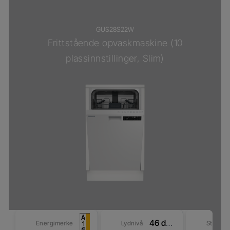
GUS28S22W
Frittstående opvaskmaskine (10
plassinnstillinger, Slim)
46 dBA
Energimerke
Lydnivå
Størrel