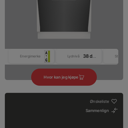
38 dBA
Energimerke
Lydnivå
Størrel
Hvor kan jeg kjøpe
Ønskeliste
Sammenlign