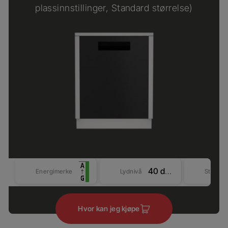
plassinnstillinger, Standard størrelse)
40 dBA
Energimerke
Lydnivå
Størrel
Hvor kan jeg kjøpe