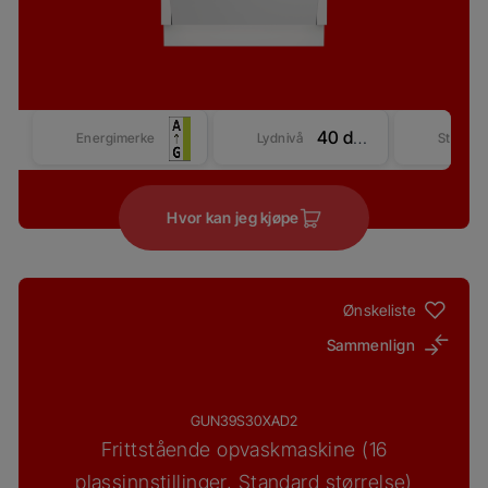
40 dBA
Energimerke
Lydnivå
Størrel
Hvor kan jeg kjøpe
Ønskeliste
Sammenlign
GUN39S30XAD2
Frittstående opvaskmaskine (16
plassinnstillinger, Standard størrelse)