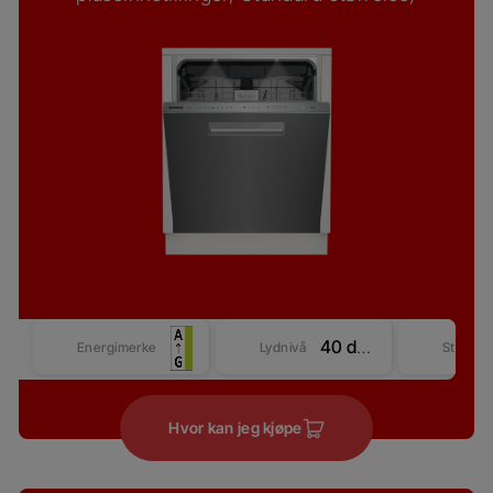
40 dBA
Energimerke
Lydnivå
Størrel
Hvor kan jeg kjøpe