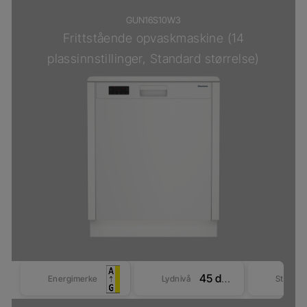
GUN16S10W3
Frittstående opvaskmaskine (14
plassinnstillinger, Standard størrelse)
45 dBA
Energimerke
Lydnivå
Størrel