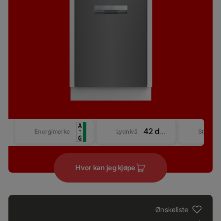
42 dBA
Energimerke
Lydnivå
Størrel
Hvor kan jeg kjøpe
Ønskeliste