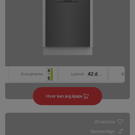
42 dBA
Energimerke
Lydnivå
Størrel
Hvor kan jeg kjøpe
Ønskeliste
Sammenlign