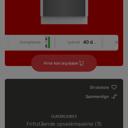
40 dBA
Energimerke
Lydnivå
Størrel
Hvor kan jeg kjøpe
Ønskeliste
Sammenlign
GUN39S30BX3
Frittstående opvaskmaskine (15