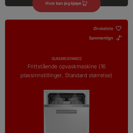
Hvor kan jeg kjøpe
Ønskeliste
Sammenlign
GUN39S30WAD2
Frittstående opvaskmaskine (16
plassinnstillinger, Standard størrelse)