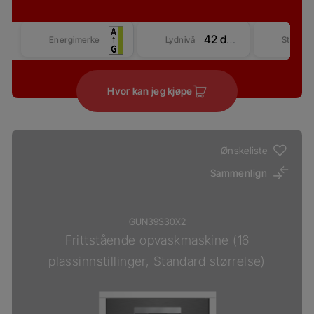
42 dBA
Energimerke
Lydnivå
Størrel
Hvor kan jeg kjøpe
Ønskeliste
Sammenlign
GUN39S30X2
Frittstående opvaskmaskine (16
plassinnstillinger, Standard størrelse)