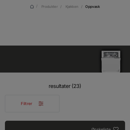
/
Produkter
/
Kjøkken
/
Oppvask
Oppvask
resultater (23)
Filtrer
Ønskeliste