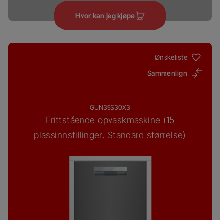
Hvor kan jeg kjøpe
Ønskeliste
Sammenlign
GUN39S30X3
Frittstående opvaskmaskine (15
plassinnstillinger, Standard størrelse)