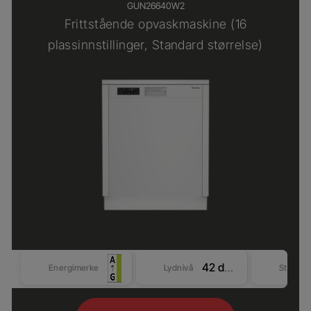
GUN26640W2
Frittstående opvaskmaskine (16
plassinnstillinger, Standard størrelse)
42 dBA
Energimerke
Lydnivå
Størrel