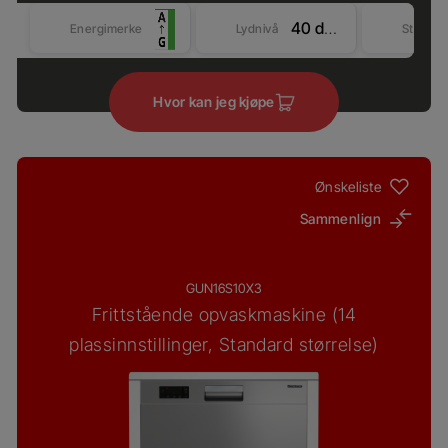
40 dBA
Energimerke
Lydnivå
Størrel
Hvor kan jeg kjøpe
Ønskeliste
Sammenlign
GUN16S10X3
Frittstående opvaskmaskine (14
plassinnstillinger, Standard størrelse)