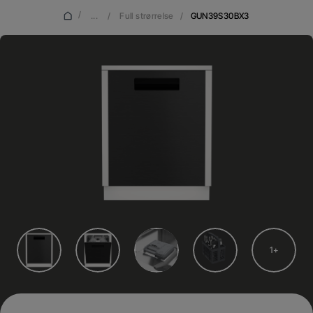
/
...
/
Full strørrelse
/
GUN39S30BX3
1