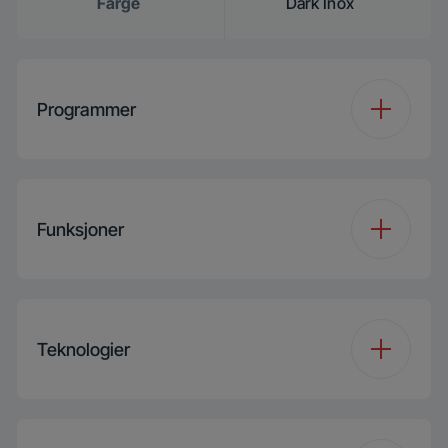
Farge
Dark Inox
Programmer
Number of
8
Programmes
Funksjoner
Programme 1
Auto Program
Funksjon 1
Hygiene+
Teknologier
Programme 2
MixWash+
Funksjon 2
SteamShine
Programme 3
Intensive 70
Spray Arm Design
CornerWash