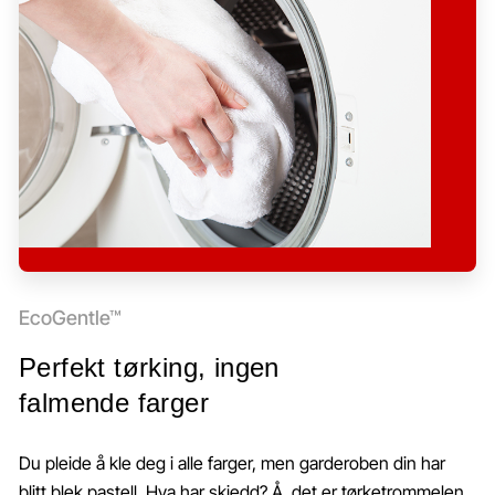
EcoGentle™
Perfekt tørking, ingen
falmende farger
Du pleide å kle deg i alle farger, men garderoben din har
blitt blek pastell. Hva har skjedd? Å, det er tørketrommelen