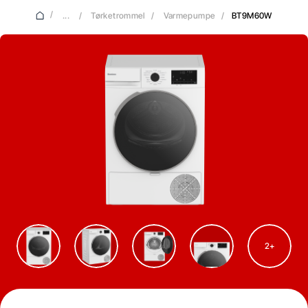
/
...
/
Tørketrommel
/
Varmepumpe
/
BT9M60W
2