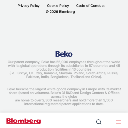
Integrert fryser
Privacy Policy
Cookie Policy
Code of Conduct
Integrert kombiskap
© 2026 Blomberg
Integrert kombiskap
Matlaging
Matlaging
Integrert ovn
Frittstående komfyr
Integrert mikrobølgeovn
Integrert ovn
Platetopp
Our parent company, Beko has 55,000 employees throughout the world
with its global operations through its subsidiaries in 57 countries and 45
Integrert mikrobølgeovn
production facilities in 13 countries
(i.e. Türkiye, UK, Italy, Romania, Slovakia, Poland, South Africa, Russia,
Oppvask
Pakistan, India, Bangladesh, Thailand and China).
Integrert platetopp
Integrert oppvaskmaskin
Beko became the largest white goods company in Europe with its market
Oppvask
share (based on volumes). Beko’s 31 R&D and Design Centers & Offices
across the globe
are home to over 2,300 researchers and hold more than 3,500
international registered patent applications to date.
Underbyggd oppvaskmaskin
Integrert oppvaskmaskin