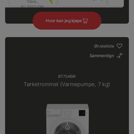
Class_
tørki
EU_2025 (DR)
Hvor kan jeg kjøpe
Ønskeliste
Sammenlign
BT7S46W
Tørketrommel (Varmepumpe, 7 kg)