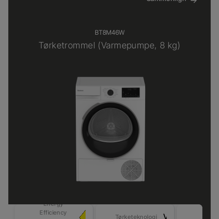
BT8M46W
Tørketrommel (Varmepumpe, 8 kg)
Energy
Efficiency
Sens
Varmepumpe
Tørketeknologi