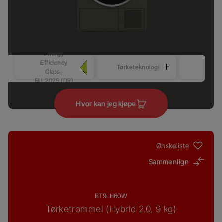
Energy
Efficiency
Sens
Hybrid 2
Tørketeknologi
Class_
tørki
EU_2025 (DR)
Hvor kan jeg kjøpe
Ønskeliste
Sammenlign
BT9LH60W
Tørketrommel (Hybrid 2.0, 9 kg)