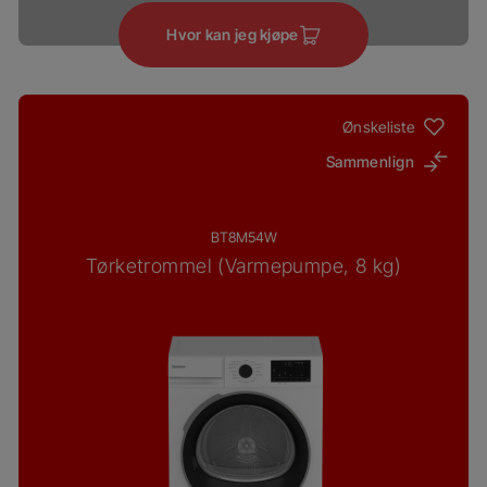
Hvor kan jeg kjøpe
Ønskeliste
Sammenlign
BT8M54W
Tørketrommel (Varmepumpe, 8 kg)