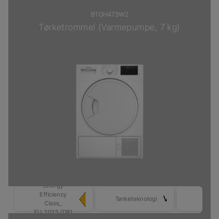
BTGH473W2
Tørketrommel (Varmepumpe, 7 kg)
Energy
Efficiency
Sens
Varmepumpe
Tørketeknologi
Class_
tørki
EU_2025 (DR)