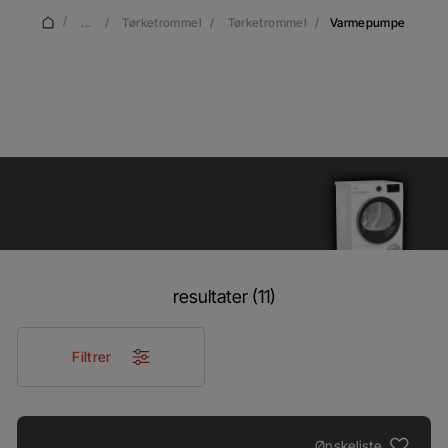
/
...
/
Tørketrommel
/
Tørketrommel
/
Varmepumpe
Varmepumpe
resultater (11)
Filtrer
Ønskeliste