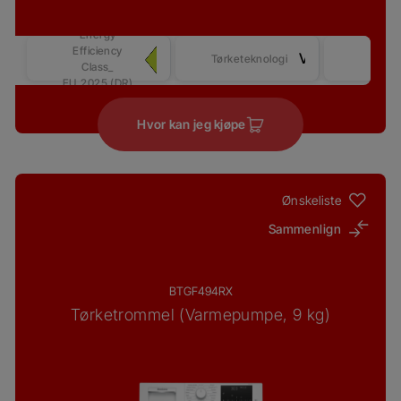
Energy
Efficiency
Sens
Varmepumpe
Tørketeknologi
Class_
tørki
EU_2025 (DR)
Hvor kan jeg kjøpe
Ønskeliste
Sammenlign
BTGF494RX
Tørketrommel (Varmepumpe, 9 kg)