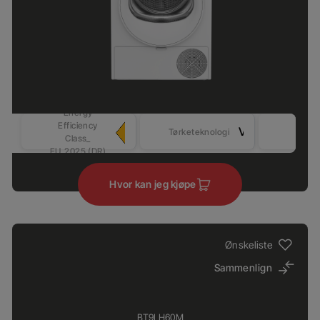
Energy
Efficiency
Sens
Varmepumpe
Tørketeknologi
Class_
tørki
EU_2025 (DR)
Hvor kan jeg kjøpe
Ønskeliste
Sammenlign
BT9LH60M