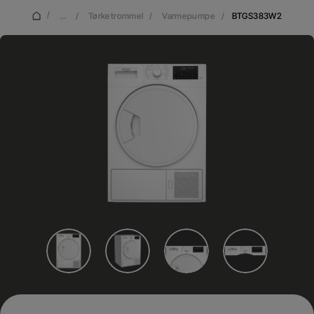
/
...
/
Tørketrommel
/
Varmepumpe
/
BTGS383W2