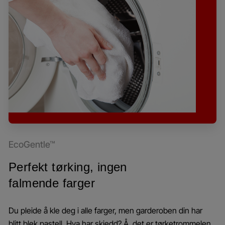
EcoGentle™
Perfekt tørking, ingen
falmende farger
Du pleide å kle deg i alle farger, men garderoben din har
blitt blek pastell. Hva har skjedd? Å, det er tørketrommelen