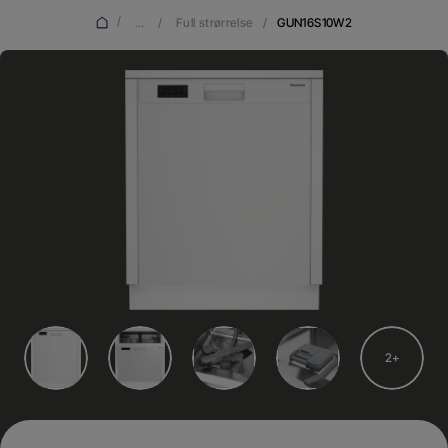
/
...
/
Full strørrelse
/
GUN16S10W2
2