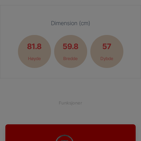
Dimension (cm)
81.8
59.8
57
Høyde
Bredde
Dybde
Funksjoner