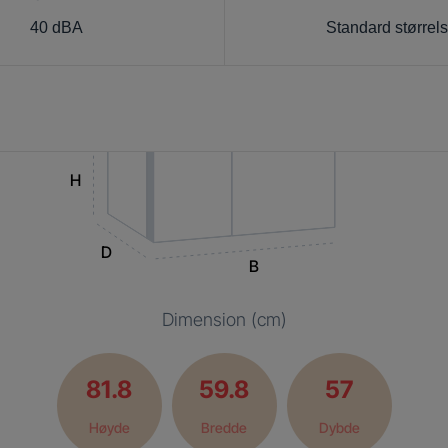
40 dBA
Standard størrel
H
D
B
Dimension (cm)
81.8
59.8
57
Høyde
Bredde
Dybde