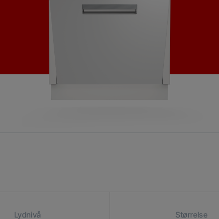
Lydnivå
Størrelse