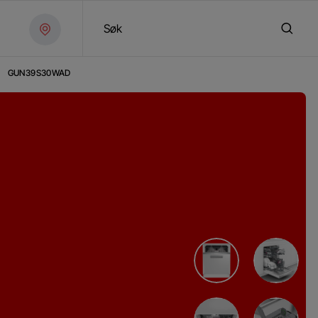
Søk
/
GUN39S30WAD