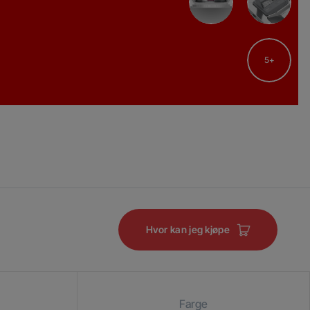
5
Hvor kan jeg kjøpe
Farge