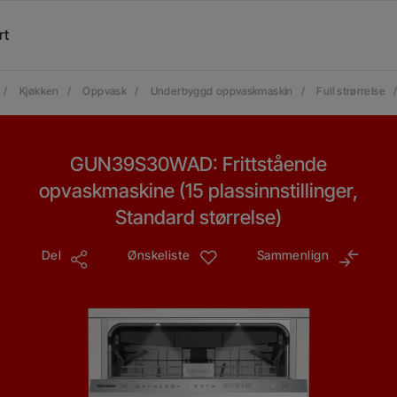
rt
/
Kjøkken
/
Oppvask
/
Underbyggd oppvaskmaskin
/
Full strørrelse
GUN39S30WAD: Frittstående
opvaskmaskine (15 plassinnstillinger,
Standard størrelse)
Del
Ønskeliste
Sammenlign