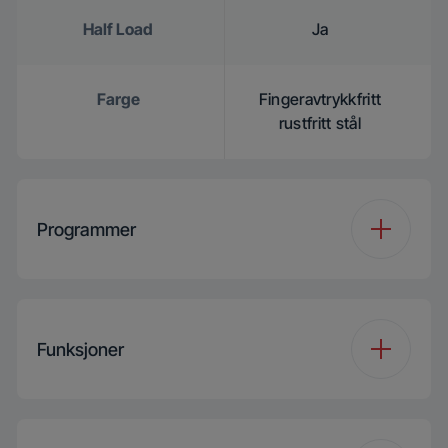
Half Load
Ja
Farge
Fingeravtrykkfritt
rustfritt stål
Programmer
Number of
8
Programmes
Funksjoner
Programme 1
Auto Program
Funksjon 1
PowerWash