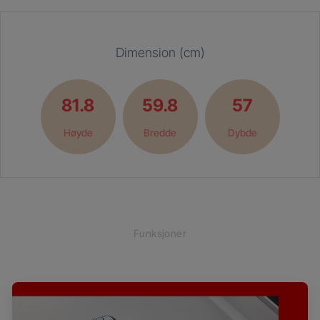
Dimension (cm)
81.8
59.8
57
Høyde
Bredde
Dybde
Funksjoner