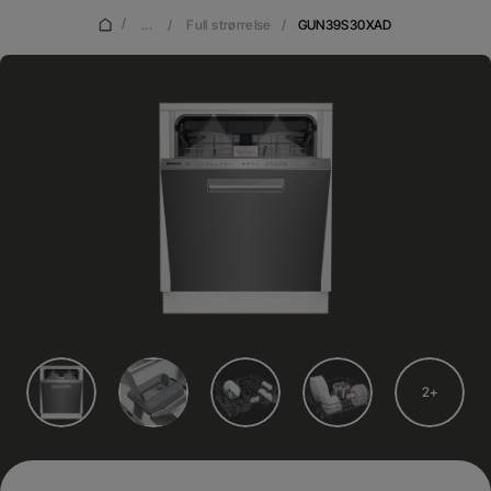
/
...
/
Full strørrelse
/
GUN39S30XAD
2