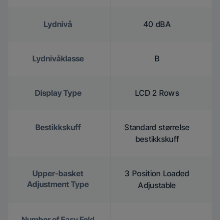
Lydnivå
40 dBA
Lydnivåklasse
B
Display Type
LCD 2 Rows
Bestikkskuff
Standard størrelse
bestikkskuff
Upper-basket
3 Position Loaded
Adjustment Type
Adjustable
Number of Easy Fold