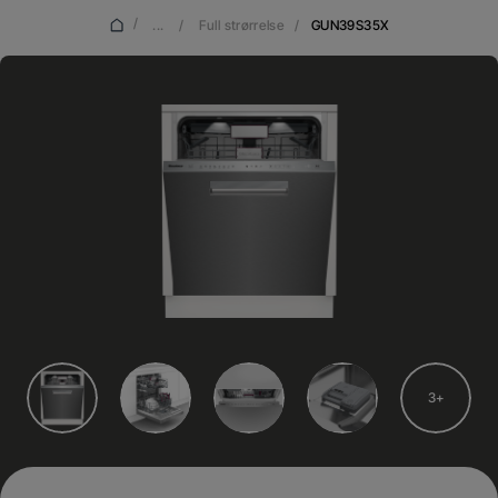
/
...
/
Full strørrelse
/
GUN39S35X
3