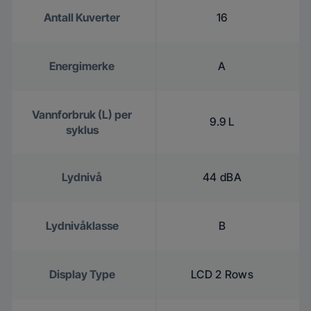
Antall Kuverter
16
Energimerke
A
Vannforbruk (L) per
9.9 L
syklus
Lydnivå
44 dBA
Lydnivåklasse
B
Display Type
LCD 2 Rows