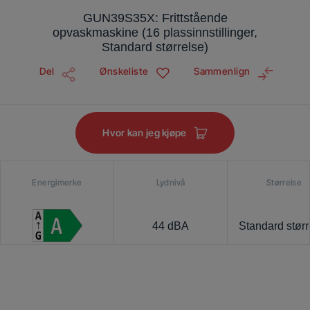
GUN39S35X: Frittstående
opvaskmaskine (16 plassinnstillinger,
Standard størrelse)
Del
Ønskeliste
Sammenlign
Hvor kan jeg kjøpe
Energimerke
Lydnivå
Størrelse
44 dBA
Standard størr