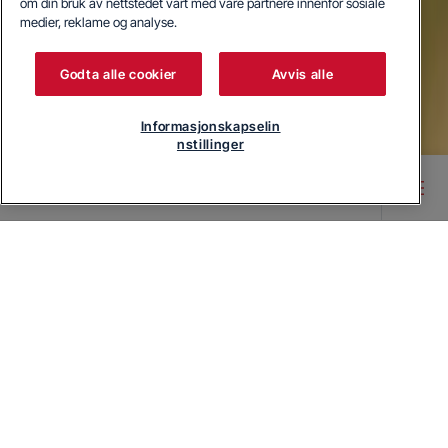
om din bruk av nettstedet vårt med våre partnere innenfor sosiale
medier, reklame og analyse.
Godta alle cookier
Avvis alle
Informasjonskapselin
nstillinger
Main content starts here
Tørketromler med
varmepumpe