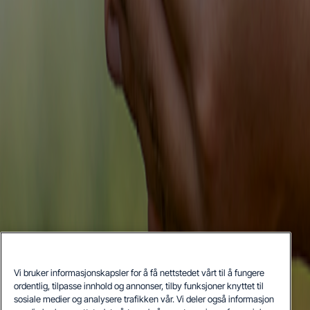
Vi bruker informasjonskapsler for å få nettstedet vårt til å fungere
ordentlig, tilpasse innhold og annonser, tilby funksjoner knyttet til
sosiale medier og analysere trafikken vår. Vi deler også informasjon