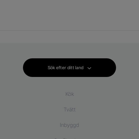
Sök efter ditt land
Kök
Tvätt
Kylprodukter
Inbyggd
Kylskåp
Tvättmaskiner
Tvätt och torkmaskiner