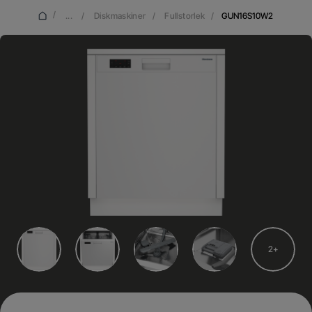
/
...
/
Diskmaskiner
/
Fullstorlek
/
GUN16S10W2
2