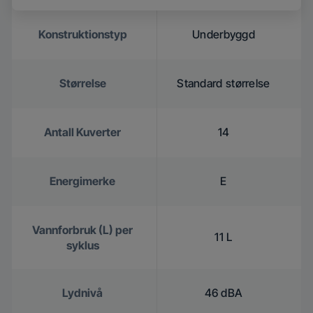
Konstruktionstyp
Underbyggd
Størrelse
Standard størrelse
Antall Kuverter
14
Energimerke
E
Vannforbruk (L) per
11 L
syklus
Lydnivå
46 dBA