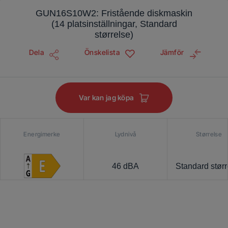
GUN16S10W2: Fristående diskmaskin
(14 platsinställningar, Standard
størrelse)
Dela
Önskelista
Jämför
Var kan jag köpa
Energimerke
Lydnivå
Størrelse
46 dBA
Standard størr