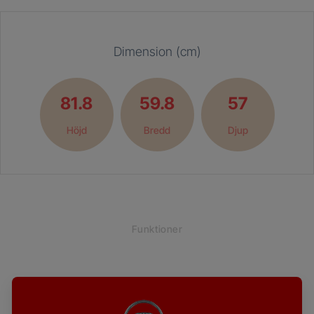
Dimension (cm)
81.8
59.8
57
Höjd
Bredd
Djup
Funktioner