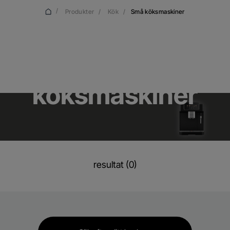
/
Produkter
/
Kök
/
Små köksmaskiner
Små
köksmaskiner
resultat (0)