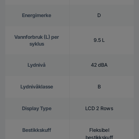
Energimerke
D
Vannforbruk (L) per
9.5 L
syklus
Lydnivå
42 dBA
Lydnivåklasse
B
Display Type
LCD 2 Rows
Bestikkskuff
Fleksibel
bestikkskuff