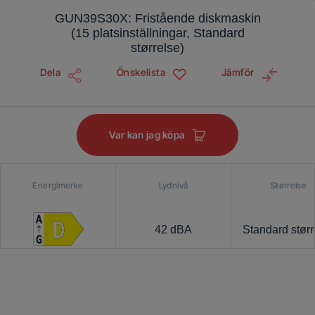
GUN39S30X: Fristående diskmaskin
(15 platsinställningar, Standard
størrelse)
Dela
Önskelista
Jämför
Var kan jag köpa
Energimerke
Lydnivå
Størrelse
42 dBA
Standard størr