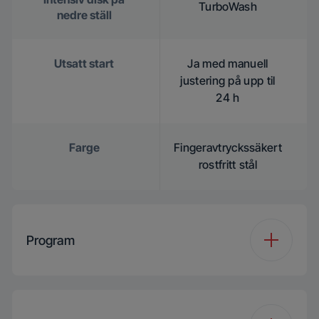
TurboWash
nedre ställ
Utsatt start
Ja med manuell
justering på upp til
24 h
Farge
Fingeravtryckssäkert
rostfritt stål
Program
Antal program
8