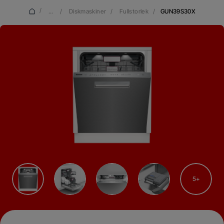
/
...
/
Diskmaskiner
/
Fullstorlek
/
GUN39S30X
5