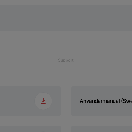
pe
F
pe
int
kt
Wh
Support
jd
edd
g/24t
Användarmanual (Swe
up
brudd (t)