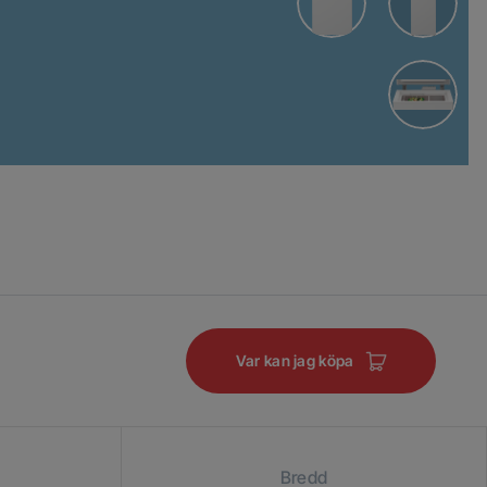
Var kan jag köpa
Bredd