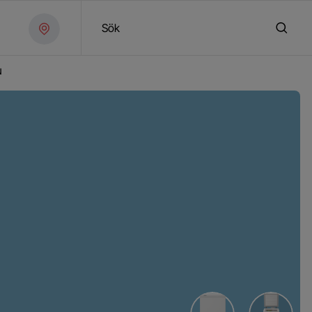
Sök
N