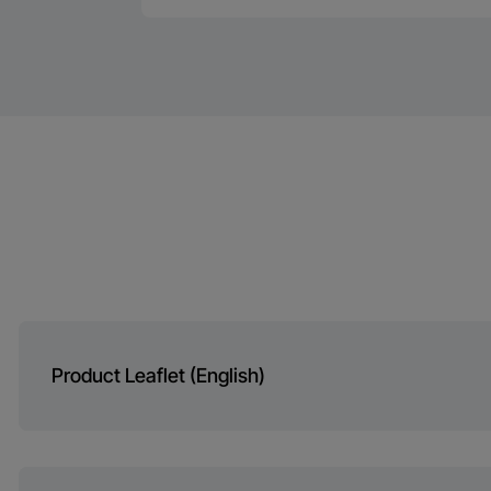
Bredd
Klimaklasse
Installasjonsty
FreezerGuard
Djup
Lydnivåklasse
Dør håndtak ty
Förpackningsvi
Spänning
Farger
Förpackningshö
Frekvens
Förpackningsbr
Frysekapasitet, k
Product Leaflet (English)
Förpackningsdj
Sikkerhet ved strømav
Vikt