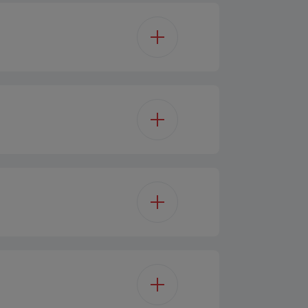
1
t Applicable
på toplist med 3 lys
F
3 Light
213
Mekanisk
86 cm
39 dBA
Standard