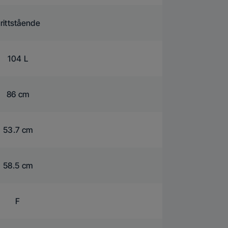
rittstående
104 L
86 cm
53.7 cm
58.5 cm
F