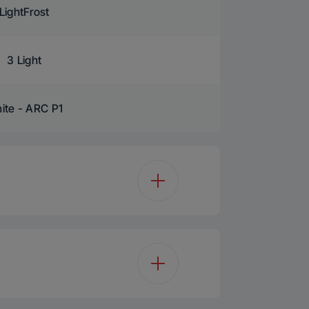
LightFrost
3 Light
ite - ARC P1
104 L
104 L