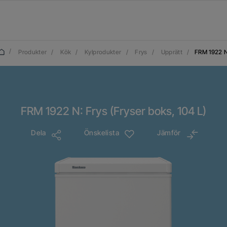
/
Produkter
/
Kök
/
Kylprodukter
/
Frys
/
Upprätt
/
FRM 1922 
FRM 1922 N: Frys (Fryser boks, 104 L)
Dela
Önskelista
Jämför