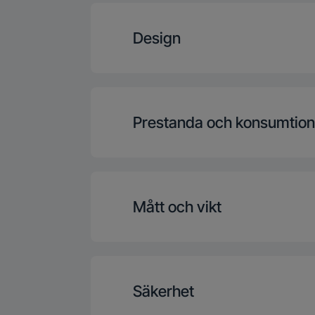
Fryser kurver
Design
Reverserbar dø
Prestanda och konsumtio
Display plasseri
Energieffektivitets
Display type
Mått och vikt
Årlig energiforbruk (
Kontrolltype
Höjd
Lydnivå, dB(A
Säkerhet
Hjul