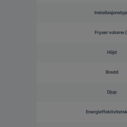
Installasjonsty
Fryser volume (
Höjd
Bredd
Djup
Energieffektivitets