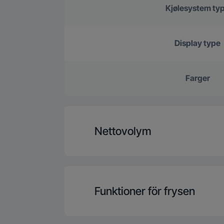
Kjølesystem ty
Display type
Farger
Nettovolym
Totalt Volume (
Funktioner för frysen
Fryser volume (