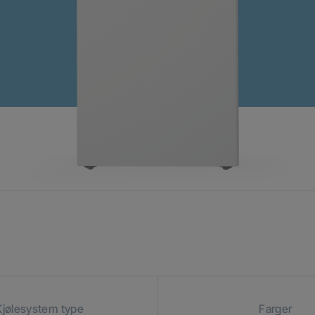
Kjølesystem type
Farger