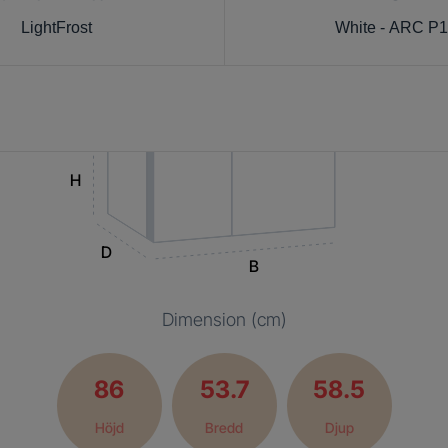
LightFrost
White - ARC P
H
D
B
Dimension (cm)
86
53.7
58.5
Höjd
Bredd
Djup