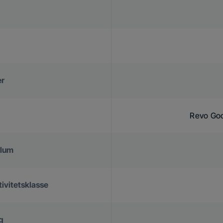
er
Revo Goo
olum
ivitetsklasse
g