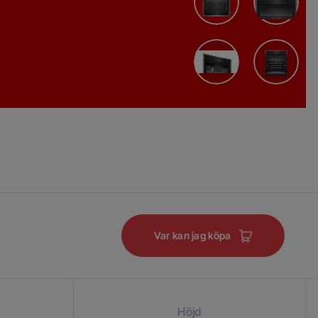
Var kan jag köpa
Höjd