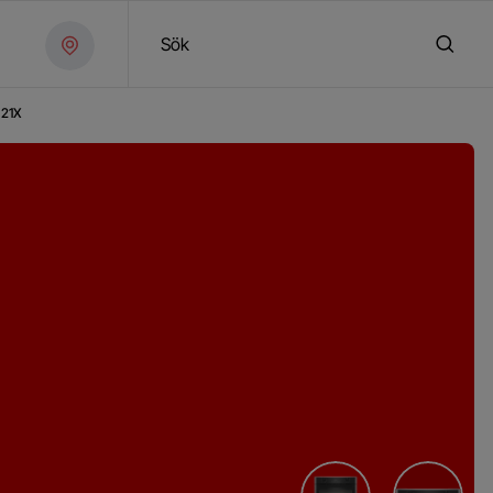
Sök
21X