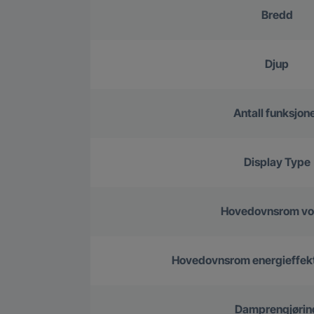
Bredd
Djup
Antall funksjon
Display Type
Hovedovnsrom v
Hovedovnsrom energieffekt
Damprengjørin