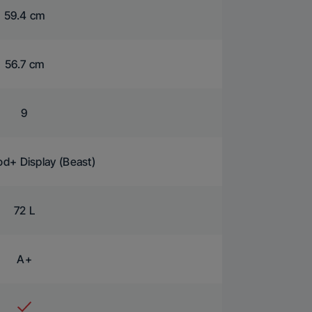
59.4 cm
56.7 cm
9
d+ Display (Beast)
72 L
A+