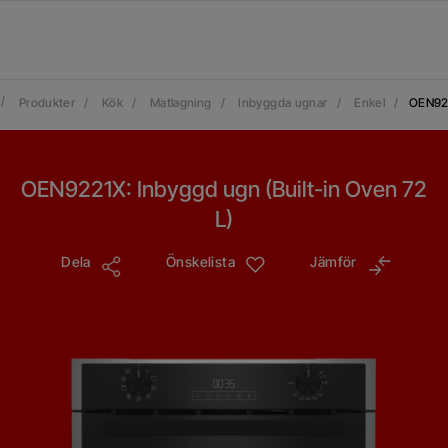
/
Produkter
/
Kök
/
Matlagning
/
Inbyggda ugnar
/
Enkel
/
OEN92
OEN9221X: Inbyggd ugn (Built-in Oven 72
L)
Dela
Önskelista
Jämför