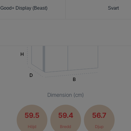
Good+ Display (Beast)
Svart
H
D
B
Dimension (cm)
59.5
59.4
56.7
Höjd
Bredd
Djup