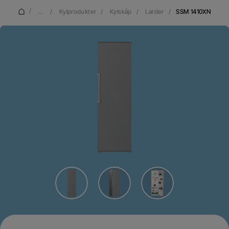
/
...
/
Kylprodukter
/
Kylskåp
/
Larder
/
SSM 1410XN