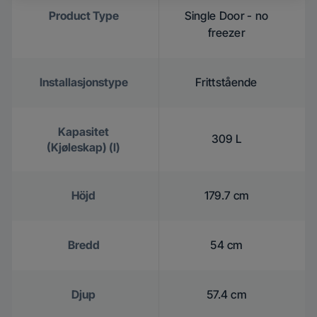
Product Type
Single Door - no
freezer
Installasjonstype
Frittstående
Kapasitet
309 L
(Kjøleskap) (l)
Höjd
179.7 cm
Bredd
54 cm
Djup
57.4 cm