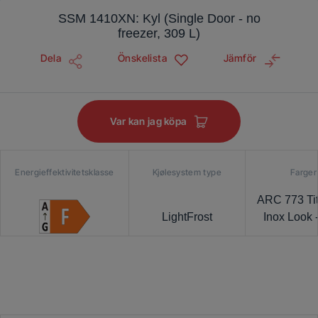
SSM 1410XN: Kyl (Single Door - no
freezer, 309 L)
Dela
Önskelista
Jämför
Var kan jag köpa
Energieffektivitetsklasse
Kjølesystem type
Farger
ARC 773 Ti
LightFrost
Inox Look 
Lamina