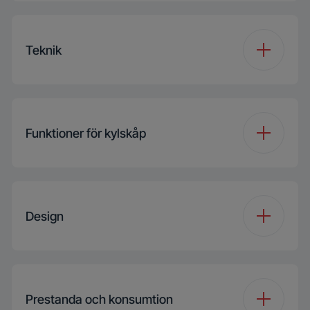
Totalt Volume (l)
309 L
Teknik
Kapasitet
309 L
(Kjøleskap) (l)
SuperFresh
Funktioner för kylskåp
Kjøleskap hylle type
Sikkerhetsglass
Design
Antall
2
grønnsaksskuffer
Reverserbar dør
Prestanda och konsumtion
Antall halvdybde
5