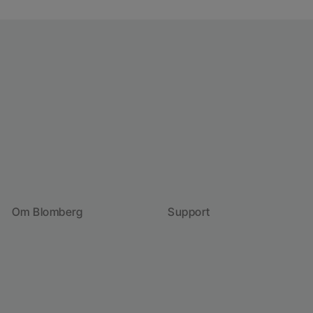
skal vaskes
Fast+: 3 ganger raskere rengjøring
Glidende Bestikurv: Mer plass til gryter og panner
i nedre kurv
Om Blomberg
Support