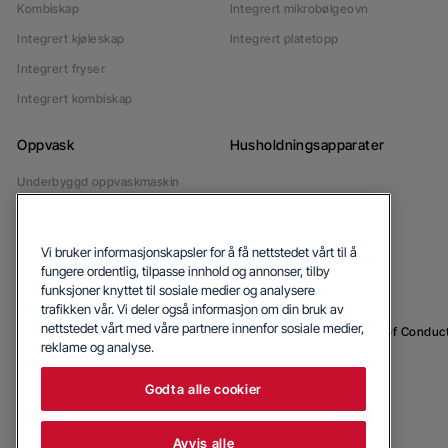
Kombiskap
Integrert mikrobølgeovn
Integrert kjøleskap
Integrert platetopp
Integrert fryser
Integrert kombiskap
Oppvask
Husholdningsapparater
Underbyggd oppvaskmaskin
Integrert oppvaskmaskin
Vi bruker informasjonskapsler for å få nettstedet vårt til å
fungere ordentlig, tilpasse innhold og annonser, tilby
funksjoner knyttet til sosiale medier og analysere
trafikken vår. Vi deler også informasjon om din bruk av
nettstedet vårt med våre partnere innenfor sosiale medier,
© 2026 Blomberg
Privacy Policy
Cookie Policy
Code of Conduc
reklame og analyse.
Godta alle cookier
Avvis alle