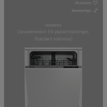
Ønskeliste
Sammenlign
GVN16S103
Opvaskmaskin (14 plassinnstillinger,
Standard størrelse)