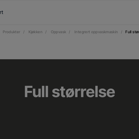
rt
Produkter
/
Kjøkken
/
Oppvask
/
Integrert oppvaskmaskin
/
Full stø
Full størrelse