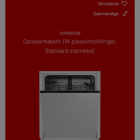
Ønskeliste
Sammenlign
GVN16S106
Opvaskmaskin (14 plassinnstillinger,
Standard størrelse)