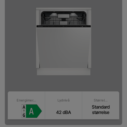
Energimer...
Lydnivå
Størrel...
Standard
42 dBA
størrelse
Hvor kan jeg kjøpe
Lysindikator: Lysindikator for drift