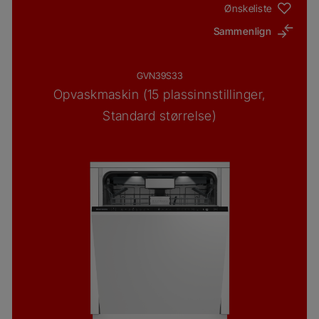
Ønskeliste
Sammenlign
GVN39S33
Opvaskmaskin (15 plassinnstillinger,
Standard størrelse)