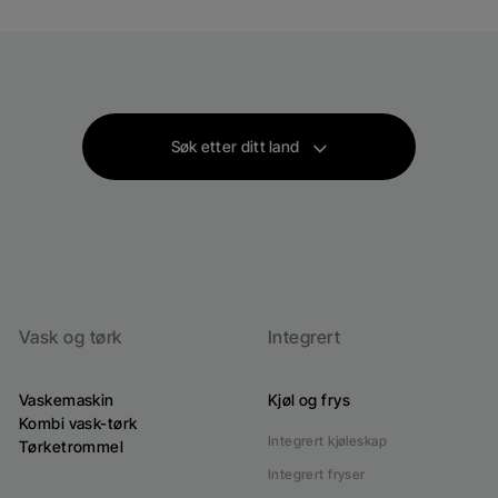
Vaskemiddeldispenser med Skyvelokk:
Dispenserlokk som er lett å åpne
Søk etter ditt land
Vask og tørk
Integrert
Vaskemaskin
Kjøl og frys
Kombi vask-tørk
Integrert kjøleskap
Tørketrommel
Integrert fryser