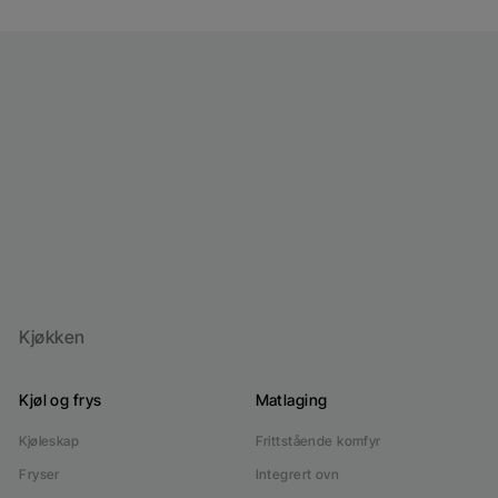
Høydejusterbar Øvre Kurv: Lag plass til alt som
skal vaskes
Justerbar bestikksuff: Bestikkskuff med 5
posisjoner for fleksible innlastingsalternativer
Kjøkken
Kjøl og frys
Matlaging
Kjøleskap
Frittstående komfyr
Fryser
Integrert ovn