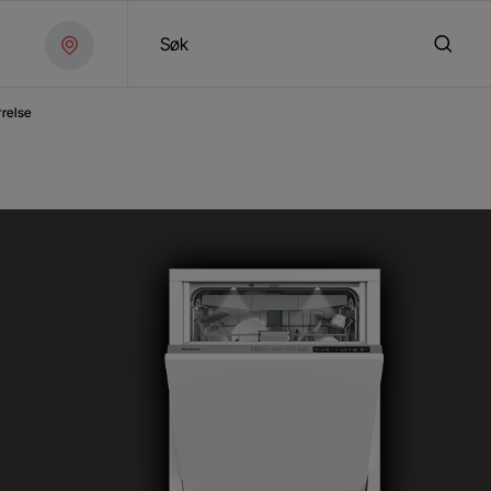
Søk
rrelse